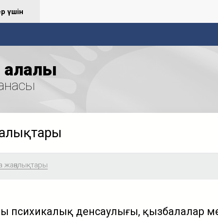
ер үшін
қалалық
анасы
ңалықтары
а жаңалықтары
ың психикалық денсаулығы, қызбалалар ме