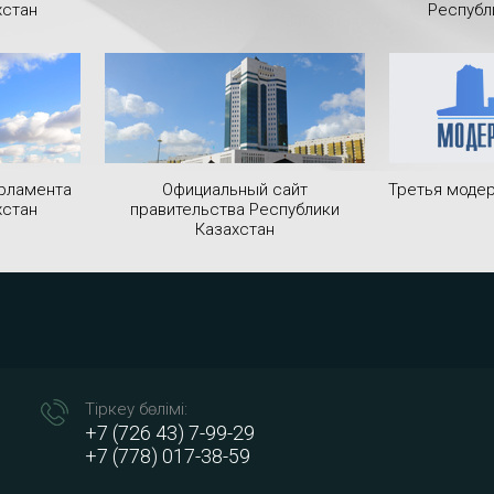
хстан
Республ
рламента
Официальный сайт
Третья модер
хстан
правительства Республики
Казахстан
Тіркеу бөлімі:
+7 (726 43) 7-99-29
+7 (778) 017-38-59