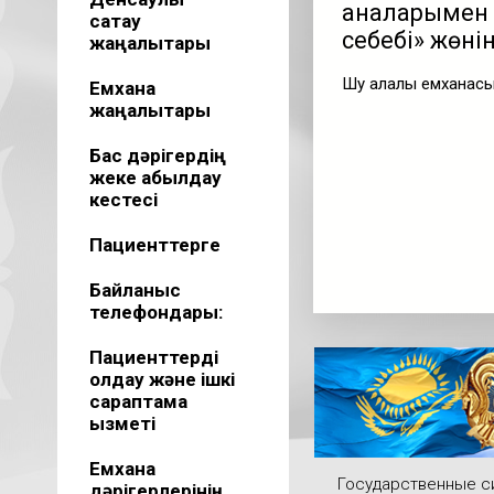
аналарымен 
сақтау
себебі» жөнін
жаңалықтары
Шу қалалық емханас
Емхана
жаңалықтары
Бас дәрігердің
жеке қабылдау
кестесі
Пациенттерге
Байланыс
телефондары:
Пациенттерді
қолдау және ішкі
сараптама
қызметі
Емхана
Государственные 
дәрігерлерінің