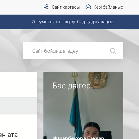
Сайт картасы
Кері байланыс
Әлеуметтік желілерде бізді қадағалаңыз
Бас дәрігер
н ата-
Инкарбекова Гаухар