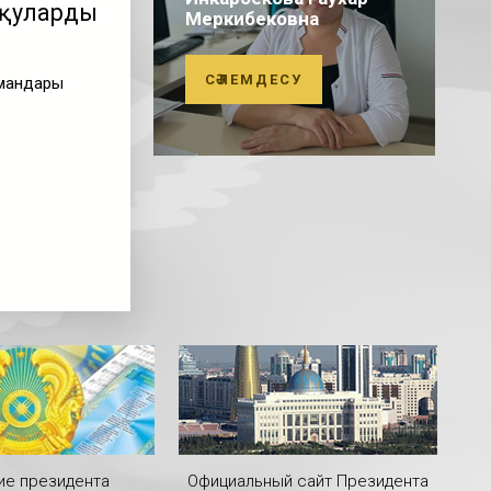
қулардың
Меркибековна
СӘЛЕМДЕСУ
мамандары
ие президента
Официальный сайт Президента