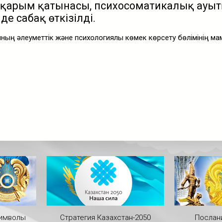
қарым қатынасы, психосоматикалық ауыт
де сабақ өткізілді.
ының әлеуметтік және психологиялық көмек көрсету бөлімінің 
символы
Стратегия Казахстан-2050
Послан