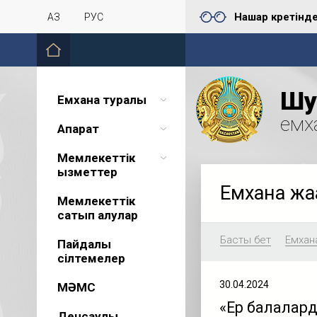
Нашар көретінд
ҚАЗ
РУС
Шу 
Емхана туралы
емх
Ақпарат
Мемлекеттік
қызметтер
Емхана жа
Мемлекеттік
сатып алулар
Басты бет
Емхан
Пайдалы
сілтемелер
30.04.2024
МӘМС
«Ер балалард
Денсаулық