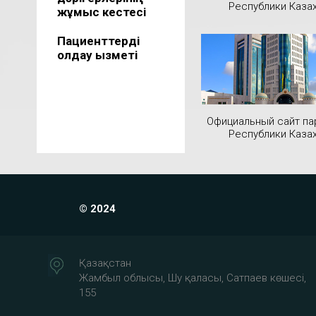
Республики Каза
жұмыс кестесі
Пациенттерді
қолдау қызметі
Официальный сайт па
Республики Каза
© 2024
Қазақстан
Жамбыл облысы, Шу қаласы, Сатпаев көшесі,
155