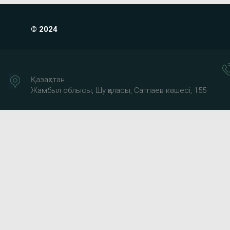
© 2024
Қазақстан
Жамбыл облысы, Шу қаласы, Сатпаев көшесі, 155