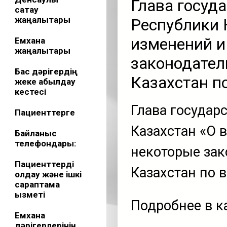
Глава госуд
сақтау
жаңалықтары
Республики 
изменений и
Емхана
жаңалықтары
законодател
Бас дәрігердің
Казахстан п
жеке қабылдау
кестесі
Глава государ
Пациенттерге
Казахстан «О 
Байланыс
телефондары:
некоторые зак
Пациенттерді
Казахстан по 
қолдау және ішкі
сараптама
қызметі
Подробнее в к
Емхана
дәрігерлерінің