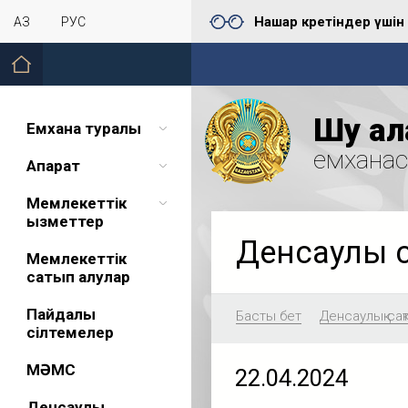
Нашар көретіндер үшін
ҚАЗ
РУС
Шу қал
Емхана туралы
емхана
Ақпарат
Мемлекеттік
қызметтер
Денсаулық 
Мемлекеттік
сатып алулар
Пайдалы
Басты бет
Денсаулық сақ
сілтемелер
МӘМС
22.04.2024
Денсаулық