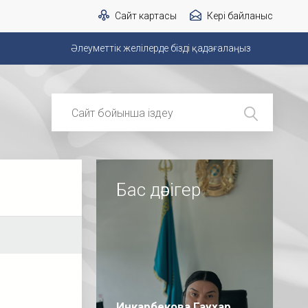
Сайт картасы
Кері байланыс
Әлеуметтік желілерде бізді қадағалаңыз
Бас дәрігер
Инкарбекова Гаухар