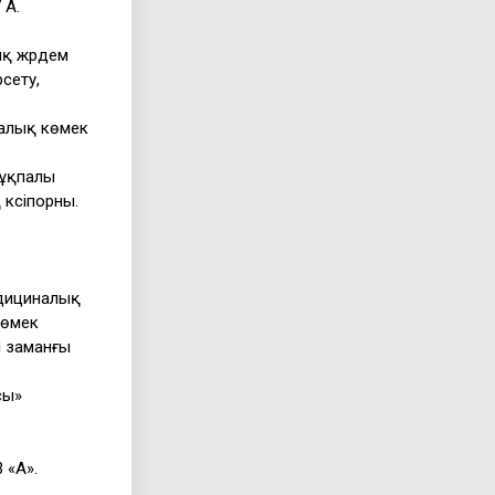
 А.
қ жәрдем
сету,
алық көмек
жұқпалы
кәсіпорны.
едициналық
көмек
і заманғы
сы»
 «А».