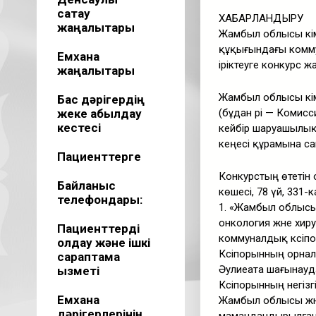
сақтау
ХАБАРЛАНДЫРУ
жаңалықтары
Жамбыл облысы әкі
құқығындағы комму
Емхана
іріктеуге конкурс 
жаңалықтары
Жамбыл облысы әкі
Бас дәрігердің
жеке қабылдау
(бұдан әрі — Комис
кестесі
кейбір шаруашылық
кеңесі құрамына са
Пациенттерге
Конкурстың өтетін
Байланыс
көшесі, 78 үй, 331-к
телефондары:
1. «Жамбыл облысы
онкология және хи
Пациенттерді
коммуналдық кәсіпо
қолдау және ішкі
Кәсіпорынның орна
сараптама
Әулиеата шағынауд
қызметі
Кәсіпорынның негізг
Емхана
Жамбыл облысы жән
дәрігерлерінің