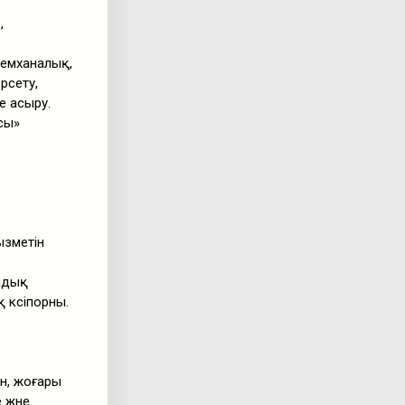
,
емханалық,
рсету,
е асыру.
сы»
ызметін
андық
кәсіпорны.
н, жоғары
 және