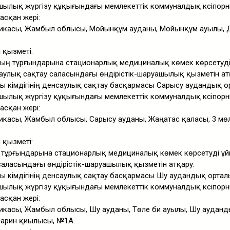
шылық жүргізу құқығындағы мемлекеттік коммуналдық кәсіпорн
асқан жері:
ликасы, Жамбыл облысы, Мойынқұм ауданы, Мойынқұм ауылы,
і қызметі:
ың тұрғындарына стационарлық медициналық көмек көрсетуд
аулық сақтау саласындағы өндірістік-шаруашылық қызметін ат
ы әкімдігінің денсаулық сақтау басқармасы Сарысу аудандық 
шылық жүргізу құқығындағы мемлекеттік коммуналдық кәсіпорн
асқан жері:
икасы, Жамбыл облысы, Сарысу ауданы, Жаңатас қаласы, 3 мөл
і қызметі:
тұрғындарына стационарлық медициналық көмек көрсетуді ұ
саласындағы өндірістік-шаруашылық қызметін атқару.
ы әкімдігінің денсаулық сақтау басқармасы Шу аудандық орта
шылық жүргізу құқығындағы мемлекеттік коммуналдық кәсіпорн
асқан жері:
икасы, Жамбыл облысы, Шу ауданы, Төле би ауылы, Шу аудан
сарин қиылысы, №1А.