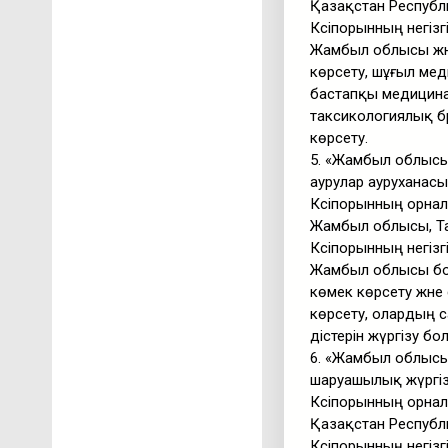
Қазақстан Республ
Кәсіпорынның негізг
Жамбыл облысы жән
көрсету, шұғыл мед
бастапқы медицина
таксикологиялық б
көрсету.
5. «Жамбыл облысы
аурулар ауруханас
Кәсіпорынның орнал
Жамбыл облысы, Та
Кәсіпорынның негізг
Жамбыл облысы бой
көмек көрсету жән
көрсету, олардың с
әдістерін жүргізу б
6. «Жамбыл облысы 
шаруашылық жүргіз
Кәсіпорынның орнал
Қазақстан Республи
Кәсіпорынның негізг