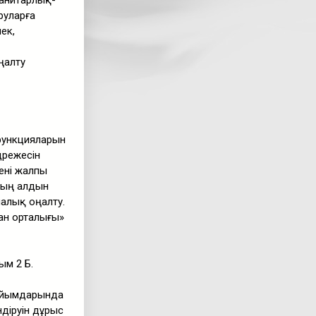
анитарлық-
руларға
ек,
ңалту
функцияларын
әрежесін
ені жалпы
ның алдын
налық оңалту.
ан орталығы»
ым 2 Б.
 ұйымдарында
діруін дұрыс