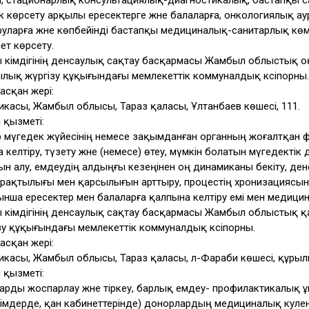
 стационарлық консультациялық-диагностикалық, бастапқы с
көрсету арқылы ересектерге және балаларға, онкологиялық ау
уларға және көпбейінді бастапқы медициналық-санитарлық көм
т көрсету.
 әкімдігінің денсаулық сақтау басқармасы Жамбыл облыстық о
лық жүргізу құқығындағы мемлекеттік коммуналдық кәсіпорны.
асқан жері:
касы, Жамбыл облысы, Тараз қаласы, Ұлтанбаев көшесі, 111.
і қызметі:
ар мүгедек жүйесінің немесе зақымданған органның жоғалтқан 
келтіру, түзету және (немесе) өтеу, мүмкін болатын мүгедектік д
ын алу, емдеудің алдыңғы кезеңінен оң динамиканы бекіту, ден
ұрақтылығы мен қарсылығын арттыру, процестің хронизациясы
йынша ересектер мен балаларға қалпына келтіру емі мен медици
 әкімдігінің денсаулық сақтау басқармасы Жамбыл облыстық қ
у құқығындағы мемлекеттік коммуналдық кәсіпорны.
асқан жері:
касы, Жамбыл облысы, Тараз қаласы, әл-Фараби көшесі, құрыл
і қызметі:
арды жоспарлау және тіркеу, барлық емдеу- профилактикалық
імдерде, қан кабинеттерінде) донорлардың медициналық куәлен