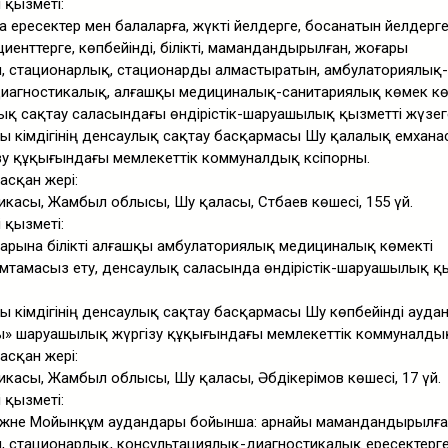
і қызметі:
ересектер мен балаларға, жүкті әйелдерге, босанатын әйелдерге
иенттерге, көпбейінді, білікті, мамандандырылған, жоғары
 стационарлық, стационарды алмастыратын, амбулаториялық-
иагностикалық, алғашқы медициналық-санитариялық көмек кө
ық сақтау саласындағы өндірістік-шаруашылық қызметті жүзег
ы әкімдігінің денсаулық сақтау басқармасы Шу қалалық емхана
у құқығындағы мемлекеттік коммуналдық кәсіпорны.
асқан жері:
касы, Жамбыл облысы, Шу қаласы, Сәтбаев көшесі, 155 үй.
і қызметі:
арына білікті алғашқы амбулаториялық медициналық көмекті
тамасыз ету, денсаулық саласында өндірістік-шаруашылық қ
 әкімдігінің денсаулық сақтау басқармасы Шу көпбейінді ауд
ы» шаруашылық жүргізу құқығындағы мемлекеттік коммуналдық 
асқан жері:
касы, Жамбыл облысы, Шу қаласы, Әбдікерімов көшесі, 17 үй.
і қызметі:
және Мойынқұм аудандары бойынша: арнайы мамандандырылға
 стационарлық, консультациялық-диагностикалық ересектерге