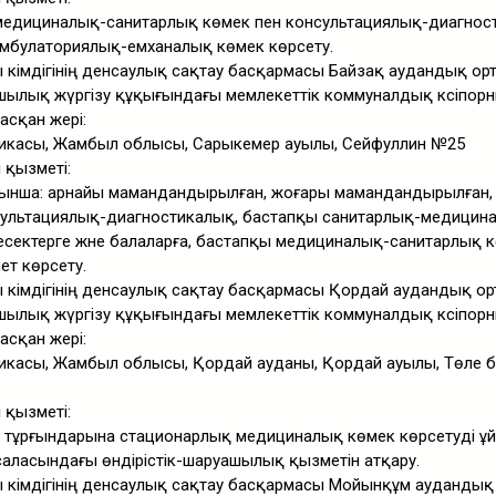
едициналық-санитарлық көмек пен консультациялық-диагнос
амбулаториялық-емханалық көмек көрсету.
әкімдігінің денсаулық сақтау басқармасы Байзақ аудандық ор
шылық жүргізу құқығындағы мемлекеттік коммуналдық кәсіпорн
асқан жері:
икасы, Жамбыл облысы, Сарыкемер ауылы, Сейфуллин №25
і қызметі:
ынша: арнайы мамандандырылған, жоғары мамандандырылған,
ультациялық-диагностикалық, бастапқы санитарлық-медицин
сектерге және балаларға, бастапқы медициналық-санитарлық к
т көрсету.
 әкімдігінің денсаулық сақтау басқармасы Қордай аудандық о
шылық жүргізу құқығындағы мемлекеттік коммуналдық кәсіпорн
асқан жері:
икасы, Жамбыл облысы, Қордай ауданы, Қордай ауылы, Төле би
і қызметі:
тұрғындарына стационарлық медициналық көмек көрсетуді ұ
саласындағы өндірістік-шаруашылық қызметін атқару.
 әкімдігінің денсаулық сақтау басқармасы Мойынқұм аудандық