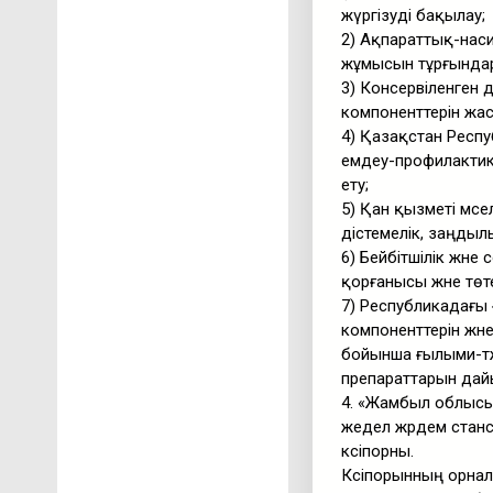
жүргізуді бақылау;
2) Ақпараттық-наси
жұмысын тұрғындар
3) Консервіленген 
компоненттерін жас
4) Қазақстан Респу
емдеу-профилактик
ету;
5) Қан қызметі мә
әдістемелік, заңдыл
6) Бейбітшілік жән
қорғанысы және төт
7) Республикадағы 
компоненттерін жә
бойынша ғылыми-тәжі
препараттарын дай
4. «Жамбыл облысы
жедел жәрдем стан
кәсіпорны.
Кәсіпорынның орнал