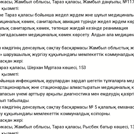
икасы, Жамбыл облысы, Тараз қаласы, Жамбыл даңғылы, №117
і қызметі:
е Тараз қаласы бойынша жедел жәрдем және шұғыл медициналы
ициналық көмек, санитарлық авиация түрінде жедел жәрдем көр
лық санитарлық көмек, төтенше жағдай кезінде реанимация
ригадасымен медициналық көмек көрсету. Алдын ала медицин
 әкімдігінің денсаулық сақтау басқармасы Жамбыл облыстық 
ы» шаруашылық жүргізу құқығындағы мемлекеттік коммуналдық 
асқан жері:
раз қаласы, Шерхан Мұртаза көшесі, 153
і қызметі:
ынша инфекциялық аурулардан зардап шегетін тұлғаларға м
е стационарлық және стационарды алмастыратын медициналық 
апасын үнемі арттыру арқылы диагностика мен емдеудің қазірг
олып табылады.
әкімдігінің денсаулық сақтау басқармасы № 5 қалалық емхана
у құқығындағы мемлекеттік коммуналдық кәсіпорны.
асқан жері:
касы, Жамбыл облысы, Тараз қаласы, Рысбек батыр көшесі, 13
і қызметі: