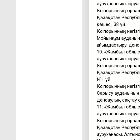
ауруханасы» шаруа
Кәсіпорынның орнал
Қазақстан Респуб
көшесі, 38 үй.
Кәсіпорынның негізг
Мойынқұм ауданын
ұйымдастыру, денс
10. «Жамбыл облыс
ауруханасы» шаруа
Кәсіпорынның орнал
Қазақстан Республ
№1 үй.
Кәсіпорынның негізг
Сарысу ауданының 
денсаулық сақтау 
11. «Жамбыл облыс
ауруханасы» шаруа
Кәсіпорынның орнал
Қазақстан Республ
ауруханасы, Алтын