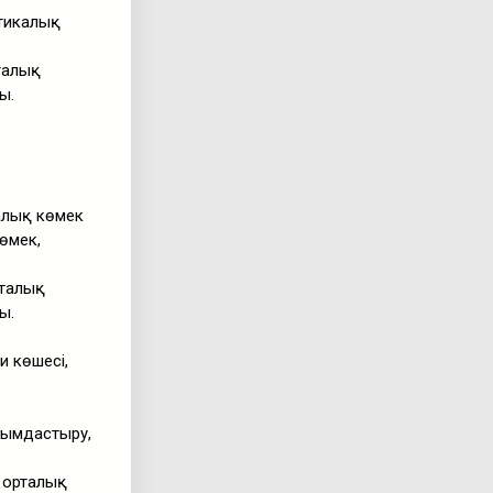
тикалық
талық
ы.
алық көмек
өмек,
рталық
ы.
 көшесі,
йымдастыру,
 орталық