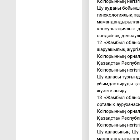
Кәсіпорынның негізг
Шу ауданы бойынша 
гинекологиялық пац
мамандандырылған,
консультациялық-д
сондай-ақ денсаул
12. «Жамбыл облыс
шаруашылық жүргіз
Кәсіпорынның орнал
Қазақстан Республи
Кәсіпорынның негізг
Шу қаласы тұрғынд
ұйымдастыруды қам
жүзеге асыру.
13. «Жамбыл облысы
орталық ауруханас
Кәсіпорынның орнал
Қазақстан Республи
Кәсіпорынның негізг
Шу қаласының, Шу 
мамандандырылған,