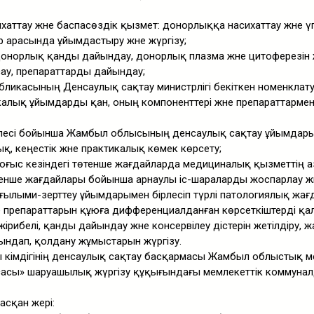
хаттау және баспасөздік қызмет: донорлыққа насихаттау және үг
 арасында ұйымдастыру және жүргізу;
донорлық қанды дайындау, донорлық плазма және цитоферезін ж
ау, препараттарды дайындау;
бликасының Денсаулық сақтау министрлігі бекіткен номенклатур
алық ұйымдарды қан, оның компоненттері және препараттарме
селесі бойынша Жамбыл облысының денсаулық сақтау ұйымдар
ық, кеңестік және практикалық көмек көрсету;
е соғыс кезіндегі төтенше жағдайларда медициналық қызметтің 
енше жағдайлары бойынша арнаулы іс-шараларды жоспарлау жән
ғылыми-зерттеу ұйымдарымен бірлесіп түрлі патологиялық жағ
не препараттарын құюға дифференциалданған көрсеткіштерді қ
рибелі, қанды дайындау және консервілеу әдістерін жетілдіру, ж
ындап, қолдану жұмыстарын жүргізу.
 әкімдігінің денсаулық сақтау басқармасы Жамбыл облыстық 
сасы» шаруашылық жүргізу құқығындағы мемлекеттік коммуна
асқан жері: