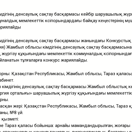
мдігінің денсаулық сақтау басқармасы кейбір шаруашылық жүрг
налдық мемлекеттік кәсіпорындардағы байқау кеңестерінің мү
жариялайды
мдігінің денсаулық сақтау басқармасы жанындағы Конкурстық
сия) Жамбыл облысы әкімдігінің денсаулық сақтау басқармасын
 жүргізу құқығындағы мемлекеттік коммуналдық кәсіпорнындағ
йланатын тұлғаларға конкурс жариялайды.
 орны: Қазақстан Республикасы, Жамбыл облысы, Тараз қаласы
абинет.
 әкімдігінің денсаулық сақтау басқармасы Жамбыл облыстық кө
рургия орталығы» шаруашылық жүргізу құқығындағы мемлекеттік
рны.
ласқан жері: Қазақстан Республикасы, Жамбыл облысы, Тараз қ
аны, №8 үй.
і қызметі:
е Тараз қаласы бойынша: арнайы мамандандырылған, жоғары