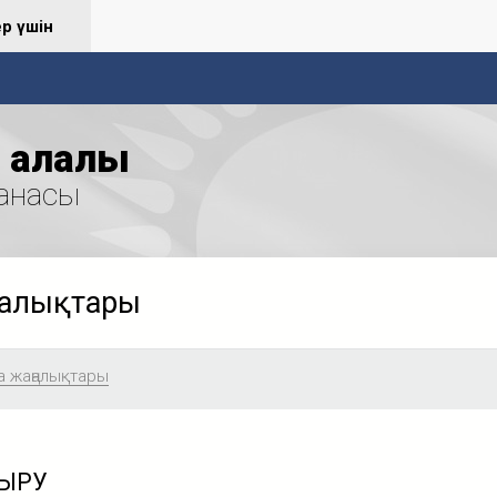
ер үшін
қалалық
анасы
ңалықтары
а жаңалықтары
ЫРУ