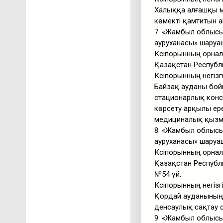
Халыққа алғашқы м
көмекті қамтитын 
7. «Жамбыл облысы 
ауруханасы» шаруа
Кәсіпорынның орнал
Қазақстан Республ
Кәсіпорынның негізг
Байзақ ауданы бой
стационарлық конс
көрсету арқылы ере
медициналық қызме
8. «Жамбыл облысы
ауруханасы» шаруа
Кәсіпорынның орнал
Қазақстан Республ
№54 үй.
Кәсіпорынның негізг
Қордай ауданының 
денсаулық сақтау 
9. «Жамбыл облысы