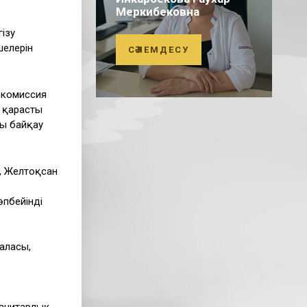
Меркибековна
ізу
шелерін
СӘЛЕМДЕСУ
 комиссия
а қарасты
ы байқау
, Желтоқсан
пбейінді
аласы,