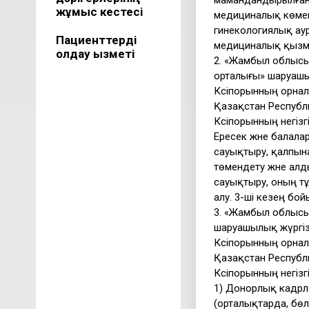
мамандандырылған,
жұмыс кестесі
медициналық көмек 
гинекологиялық аур
Пациенттерді
медициналық қызме
қолдау қызметі
2. «Жамбыл облысы
орталығы» шаруашы
Кәсіпорынның орнал
Қазақстан Республи
Кәсіпорынның негізг
Ересек және балал
сауықтыру, қалпына 
төмендету және алд
сауықтыру, оның т
алу. 3-ші кезең бо
3. «Жамбыл облысы
шаруашылық жүргіз
Кәсіпорынның орнал
Қазақстан Республи
Кәсіпорынның негізг
1) Донорлық кадрл
(орталықтарда, бөл