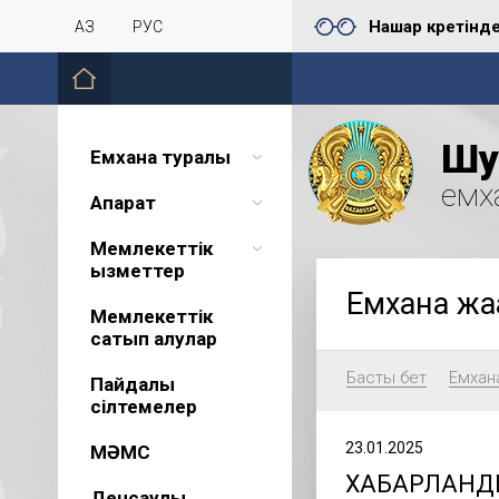
Нашар көретінд
ҚАЗ
РУС
Шу 
Емхана туралы
емх
Ақпарат
Мемлекеттік
қызметтер
Емхана жа
Мемлекеттік
сатып алулар
Басты бет
Емхан
Пайдалы
сілтемелер
23.01.2025
МӘМС
ХАБАРЛАНД
Денсаулық