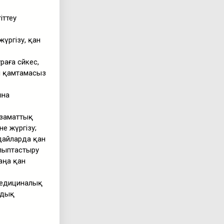
іттеу
үргізу, қан
аға сәйкес,
н қамтамасыз
ына
азаматтық
е жүргізу;
дайларда қан
алыптастыру
аңа қан
медициналық
лдық