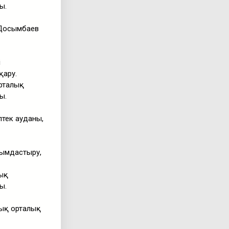
ы.
 Досымбаев
і
қару.
орталық
ы.
тек ауданы,
йымдастыру,
лық
ы.
дық орталық