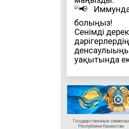
маңызды.
Иммундау
болыңыз!
Сенімді дере
дәрігерлердің
денсаулығыңы
уақытында е
Государственные символы
Республики Казахстан