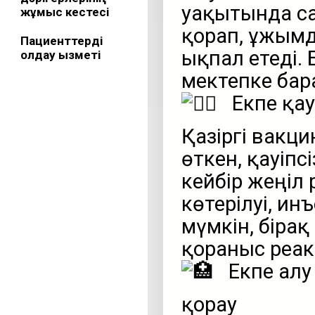
уақытында са
жұмыс кестесі
қорғап, ұжым
Пациенттерді
ықпал етеді. 
қолдау қызметі
мектепке бар
Екпе қау
Қазіргі вакц
өткен, қауіпс
кейбір жеңіл
көтерілуі, и
мүмкін, бірақ
қорғаныс реа
Екпе алу
қорғау