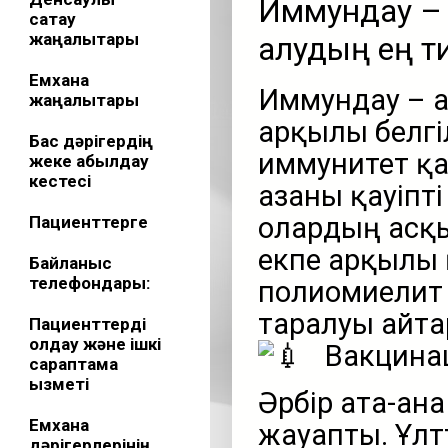
Иммундау – 
сақтау
жаңалықтары
алудың ең т
Емхана
Иммундау – а
жаңалықтары
арқылы белгіл
Бас дәрігердің
иммунитет қа
жеке қабылдау
кестесі
ағзаны қауіпт
олардың асқ
Пациенттерге
екпе арқылы 
Байланыс
телефондары:
полиомиелит 
таралуы айта
Пациенттерді
қолдау және ішкі
Вакцина
сараптама
қызметі
Әрбір ата-ан
Емхана
жауапты. Ұлт
дәрігерлерінің