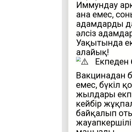
Иммундау арқ
ғана емес, с
адамдарды да
әлсіз адамда
Уақытында ек
алайық!
Екпеден 
Вакцинадан ба
емес, бүкіл қо
жылдары екпе
кейбір жұқпа
байқалып оты
жауапкершілі