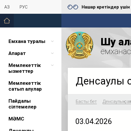
Нашар көретіндер үшін
ҚАЗ
РУС
Шу қал
Емхана туралы
емхана
Ақпарат
Мемлекеттік
қызметтер
Денсаулық 
Мемлекеттік
сатып алулар
Пайдалы
Басты бет
Денсаулық сақ
сілтемелер
МӘМС
03.04.2026
Денсаулық