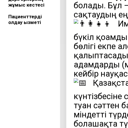
болады. Бұл 
жұмыс кестесі
сақтаудың ең т
Пациенттерді
Им
қолдау қызметі
бүкіл қоғамд
бөлігі екпе 
қалыптасады.
адамдарды (м
кейбір науқас
Қазақста
күнтізбесіне 
туған сәттен 
міндетті түр
болашақта тү