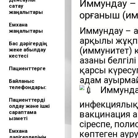
Иммундау – 
сақтау
жаңалықтары
қорғаныш (им
Емхана
Иммундау – а
жаңалықтары
арқылы жұқпа
Бас дәрігердің
(иммунитет) 
жеке қабылдау
кестесі
ағзаны белгіл
қарсы күресу
Пациенттерге
адам ауырмай
Байланыс
телефондары:
Иммундау
Пациенттерді
инфекциялық 
қолдау және ішкі
сараптама
вакцинация 
қызметі
сіреспе, поли
Емхана
көптеген аур
дәрігерлерінің