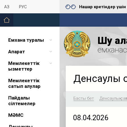
Нашар көретіндер үшін
ҚАЗ
РУС
Шу қал
Емхана туралы
емхана
Ақпарат
Мемлекеттік
қызметтер
Денсаулық 
Мемлекеттік
сатып алулар
Пайдалы
Басты бет
Денсаулық сақ
сілтемелер
МӘМС
08.04.2026
Денсаулық