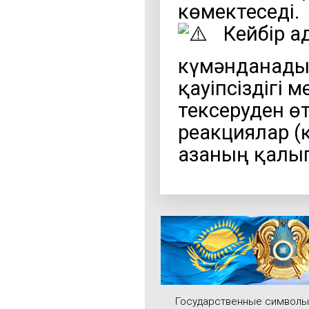
көмектеседі.
Кейбір а
күмәнданады
қауіпсіздігі 
тексеруден ө
реакциялар (
ағзаның қалы
Государственные символы