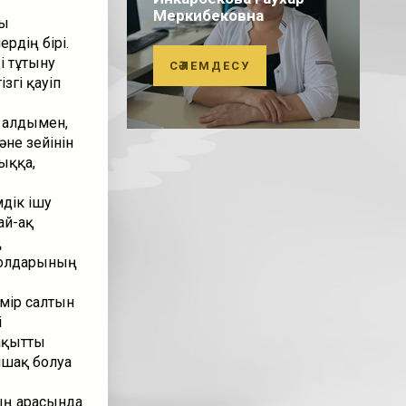
Меркибековна
сы
рдің бірі.
і тұтыну
СӘЛЕМДЕСУ
згі қауіп
ң алдымен,
әне зейінін
ыққа,
дік ішу
ай-ақ
ң
 жолдарының
мір салтын
і
ақытты
шақ болуға
ың арасында