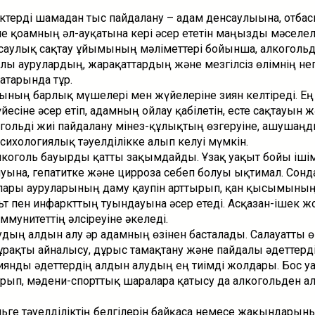
іктерді шамадан тыс пайдалану – адам денсаулығына, отба
 қоғамның әл-ауқатына кері әсер ететін маңызды мәселеле
саулық сақтау ұйымының мәліметтері бойынша, алкогольд
ы аурулардың, жарақаттардың және мезгілсіз өлімнің негі
тарында тұр.
асының барлық мүшелері мен жүйелеріне зиян келтіреді. Е
есіне әсер етіп, адамның ойлау қабілетін, есте сақтауын ж
огольді жиі пайдалану мінез-құлықтың өзгеруіне, ашушаңд
сихологиялық тәуелділікке алып келуі мүмкін.
лкоголь бауырды қатты зақымдайды. Ұзақ уақыт бойы ішім
ына, гепатитке және циррозға себеп болуы ықтимал. Сонд
лары ауруларының даму қаупін арттырып, қан қысымыны
ульт пен инфаркттың туындауына әсер етеді. Асқазан-ішек
ммунитеттің әлсіреуіне әкеледі.
удың алдын алу әр адамның өзінен басталады. Салауатты ө
тұрақты айналысу, дұрыс тамақтану және пайдалы әдеттерд
иянды әдеттердің алдын алудың ең тиімді жолдары. Бос у
рып, мәдени-спорттық шараларға қатысу да алкогольден ал
льге тәуелділіктің белгілерін байқаса немесе жақындарын