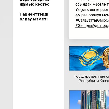
жұмыс кестесі
осындай мәселе т
Уақытылы көрсеті
Пациенттерді
өмірге оралуға мүм
қолдау қызметі
#СалауаттыӨмірС
#ЗияндыӘдеттер
Государственные 
Республики Каза