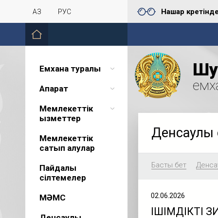
Нашар көретінд
ҚАЗ
РУС
Шу 
Емхана туралы
емх
Ақпарат
Мемлекеттік
қызметтер
Денсаулық 
Мемлекеттік
сатып алулар
Басты бет
Денсау
Пайдалы
сілтемелер
02.06.2026
МӘМС
ІШІМДІКТІҢ 
Денсаулық