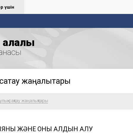
ер үшін
қалалық
анасы
сақтау жаңалықтары
лық сақтау жаңалықтары
ЗИЯНЫ ЖӘНЕ ОНЫҢ АЛДЫН АЛУ