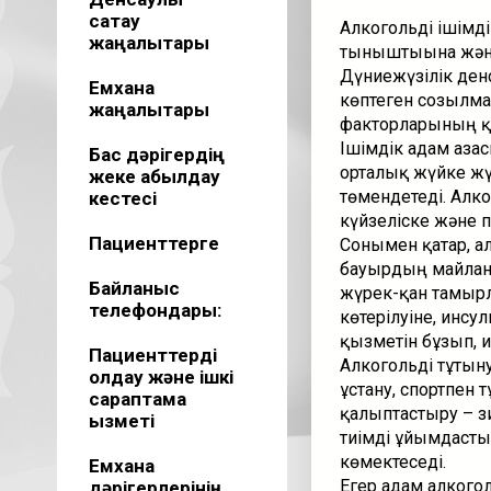
сақтау
Алкогольді ішімд
жаңалықтары
тыныштығына және
Дүниежүзілік ден
Емхана
көптеген созылмал
жаңалықтары
факторларының қа
Ішімдік адам ағз
Бас дәрігердің
орталық жүйке жүй
жеке қабылдау
төмендетеді. Алк
кестесі
күйзеліске және п
Пациенттерге
Сонымен қатар, а
бауырдың майлану
Байланыс
жүрек-қан тамыр
телефондары:
көтерілуіне, инс
қызметін бұзып, и
Пациенттерді
Алкогольді тұтын
қолдау және ішкі
ұстану, спортпен 
сараптама
қалыптастыру – з
қызметі
тиімді ұйымдасты
көмектеседі.
Емхана
Егер адам алкого
дәрігерлерінің