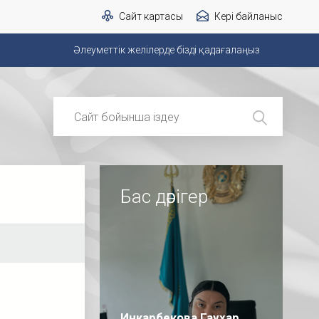
Сайт картасы
Кері байланыс
Әлеуметтік желілерде бізді қадағалаңыз
Бас дәрігер
Инкарбекова Гаухар