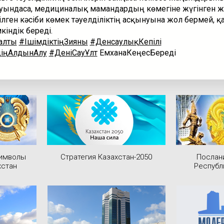
уындаса, медициналық мамандардың көмегіне жүгінген ж
лген кәсіби көмек тәуелділіктің асқынуына жол бермей, 
кіндік береді.
алты
#ІшімдіктіңЗияны
#ДенсаулықКепілі
діңАлдынАлу
#ДеніСауҰлт
ЕмханаКеңесБереді
символы
Стратегия Казахстан-2050
Послан
хстан
Республ