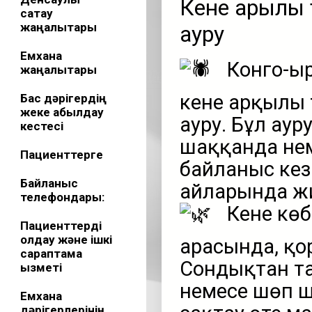
Кене арқылы 
сақтау
жаңалықтары
ауру
Емхана
Конго-Қы
жаңалықтары
кене арқылы 
Бас дәрігердің
жеке қабылдау
ауру. Бұл аур
кестесі
шаққанда не
Пациенттерге
байланыс кез
Байланыс
айларында жиі
телефондары:
Кене көб
Пациенттерді
қолдау және ішкі
арасында, қо
сараптама
Сондықтан та
қызметі
немесе шөп ш
Емхана
дәрігерлерінің