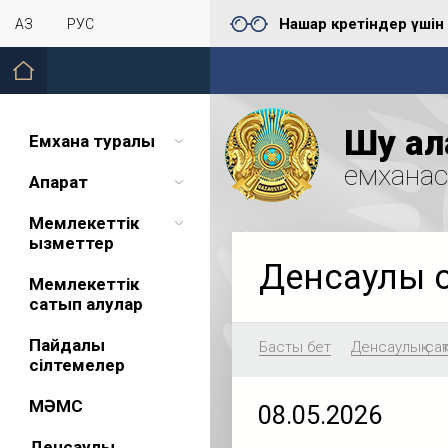
Нашар көретіндер үшін
ҚАЗ
РУС
Шу қал
Емхана туралы
емхана
Ақпарат
Мемлекеттік
қызметтер
Денсаулық 
Мемлекеттік
сатып алулар
Пайдалы
Басты бет
Денсаулық сақ
сілтемелер
МӘМС
08.05.2026
Денсаулық