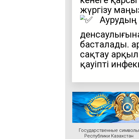
кенеге қарс
жүргізу маңы
Аурудың 
денсаулығын
басталады. Қ
сақтау арқыл
қауіпті инфе
Государственные символы
Республики Казахстан