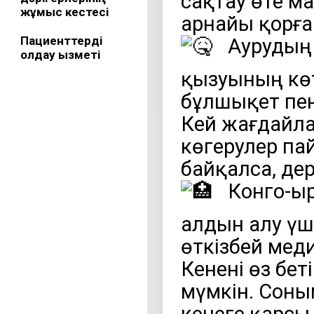
сақтау өте м
жұмыс кестесі
арнайы қорғ
Пациенттерді
Аурудың 
қолдау қызметі
қызуының көте
бұлшықет пе
Кей жағдайла
көгерулер па
байқалса, дер
Конго-Қы
алдын алу үш
өткізбей мед
Кенені өз бет
мүмкін. Соны