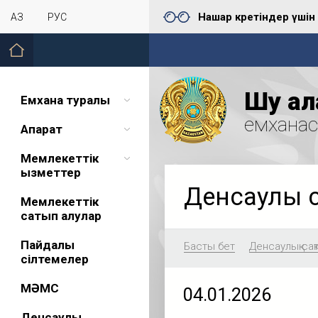
Нашар көретіндер үшін
ҚАЗ
РУС
Шу қал
Емхана туралы
емхана
Ақпарат
Мемлекеттік
қызметтер
Денсаулық 
Мемлекеттік
сатып алулар
Пайдалы
Басты бет
Денсаулық сақ
сілтемелер
МӘМС
04.01.2026
Денсаулық