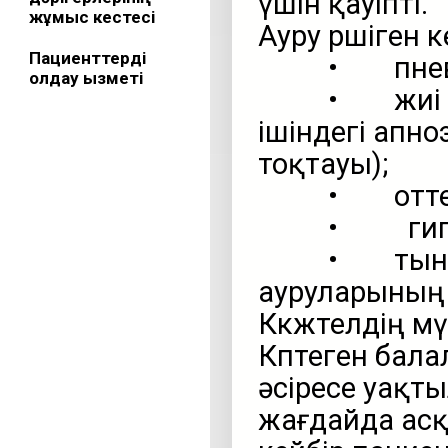
үшін қауіпті.
жұмыс кестесі
Ауру өршіген
Пациенттерді
• пневм
қолдау қызметі
• жиі байқ
ішіндегі апн
тоқтауы);
• оттектің
• гипокси
• тыныс а
ауруларының
Көкжөтелдің 
Көптеген бала
әсіресе уақты
жағдайда асқы