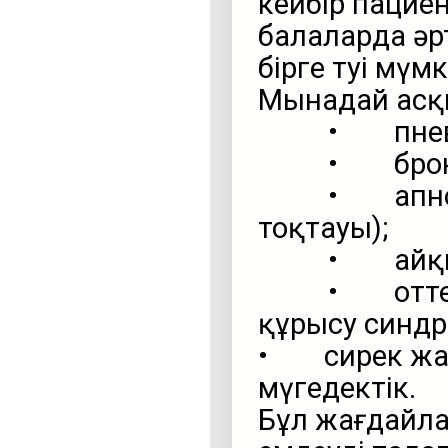
кейбір пациен
балаларда әр
бірге өтуі мүмк
Мынадай асқы
• пневм
• бронх
• апноэ (т
тоқтауы);
• айқын б
• оттектің
құрысу синд
• сирек жағ
мүгедектік.
Бұл жағдайл