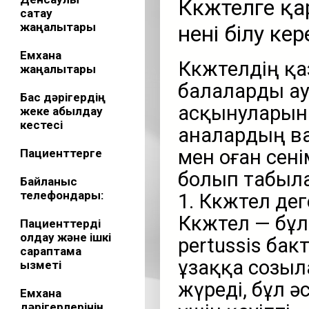
Көкжөтелге қ
сақтау
жаңалықтары
нені білу кер
Емхана
Көкжөтелдің қ
жаңалықтары
балаларды ау
Бас дәрігердің
асқынуларына
жеке қабылдау
кестесі
аналардың в
мен оған сен
Пациенттерге
болып табыл
Байланыс
телефондары:
1. Көкжөтел де
Көкжөтел — бұ
Пациенттерді
қолдау және ішкі
pertussis ба
сараптама
ұзаққа созыл
қызметі
жүреді, бұл ә
Емхана
дәрігерлерінің