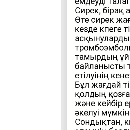
емдеуді талап
Сирек, бірақ 
Өте сирек жағ
кезде өкпеге 
асқынулардың
тромбоэмбол
тамырдың ұйы
байланысты т
етілуінің кен
Бұл жағдай т
қолдың қозға
және кейбір 
әкелуі мүмкін
Сондықтан, к