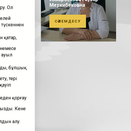
Меркибековна
ру. Ол
келей
СӘЛЕМДЕСУ
 түскеннен
 қатар,
 немесе
 ауыл
рады, бұлшық
ту, тері
қауіп
неден қорғау
ңызды. Кене
лдын алу.