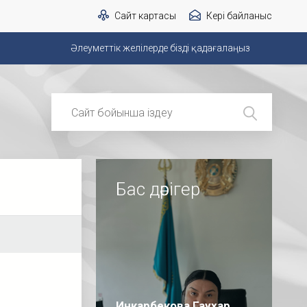
Сайт картасы
Кері байланыс
Әлеуметтік желілерде бізді қадағалаңыз
Бас дәрігер
Инкарбекова Гаухар