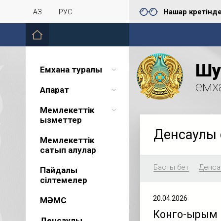
Нашар көретінд
ҚАЗ
РУС
Шу 
Емхана туралы
емх
Ақпарат
Мемлекеттік
қызметтер
Денсаулық 
Мемлекеттік
сатып алулар
Басты бет
Денсау
Пайдалы
сілтемелер
20.04.2026
МӘМС
Конго-Қырым
Денсаулық