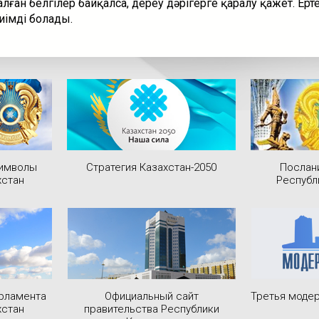
лған белгілер байқалса, дереу дәрігерге қаралу қажет. Ерт
иімді болады.
символы
Стратегия Казахстан-2050
Послан
хстан
Республ
рламента
Официальный сайт
Третья модер
хстан
правительства Республики