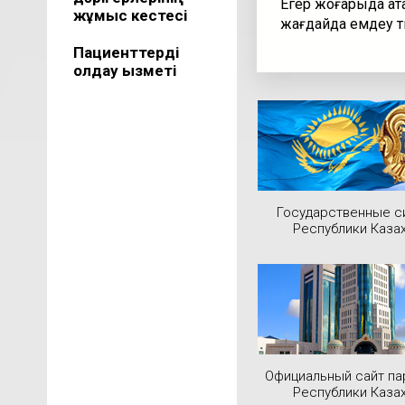
Егер жоғарыда ата
жұмыс кестесі
жағдайда емдеу т
Пациенттерді
қолдау қызметі
Государственные 
Республики Каза
Официальный сайт па
Республики Каза