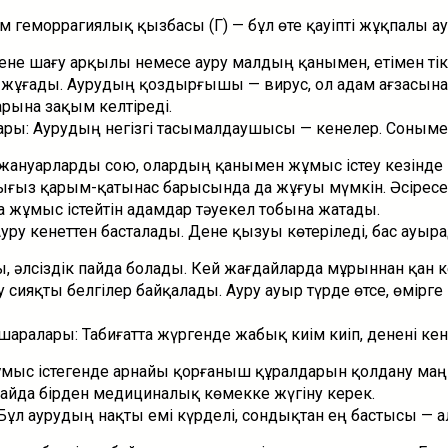
 геморрагиялық қызбасы (ҚҚГҚ) — бұл өте қауіпті жұқпалы ау
кене шағу арқылы немесе ауру малдың қанымен, етiмен ті
 жұғады. Аурудың қоздырғышы — вирус, ол адам ағзасына
арына зақым келтіреді.
ры: Аурудың негізгі тасымалдаушысы — кенелер. Сонымен
жануарларды сою, олардың қанымен жұмыс істеу кезінде
ығыз қарым-қатынас барысында да жұғуы мүмкін. Әсіресе
ұмыс істейтін адамдар тәуекел тобына жатады.
Ауру кенеттен басталады. Дене қызуы көтеріледі, бас ауы
 әлсіздік пайда болады. Кей жағдайларда мұрыннан қан ке
 сияқты белгілер байқалады. Ауру ауыр түрде өтсе, өмірге 
аралары: Табиғатта жүргенде жабық киім киіп, денені ке
мыс істегенде арнайы қорғаныш құралдарын қолдану ма
айда бірден медициналық көмекке жүгіну керек.
ұл аурудың нақты емі күрделі, сондықтан ең бастысы — а