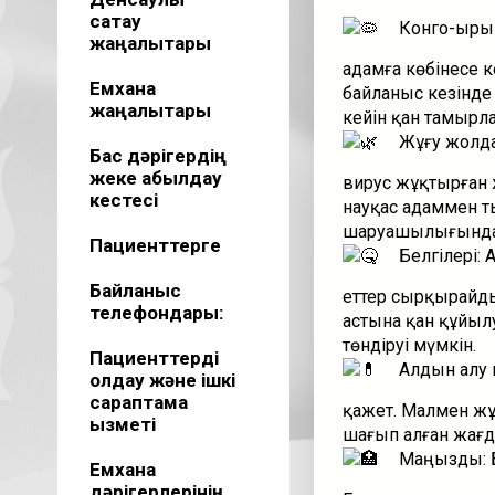
сақтау
Конго-Қырым
жаңалықтары
адамға көбінесе 
Емхана
байланыс кезінде
жаңалықтары
кейін қан тамырл
Жұғу жолда
Бас дәрігердің
жеке қабылдау
вирус жұқтырған 
кестесі
науқас адаммен т
шаруашылығында ж
Пациенттерге
Белгілері: 
Байланыс
еттер сырқырайды,
телефондары:
астына қан құйылу
төндіруі мүмкін.
Пациенттерді
Алдын алу ш
қолдау және ішкі
сараптама
қажет. Малмен жұ
қызметі
шағып алған жағд
Маңызды: Б
Емхана
дәрігерлерінің