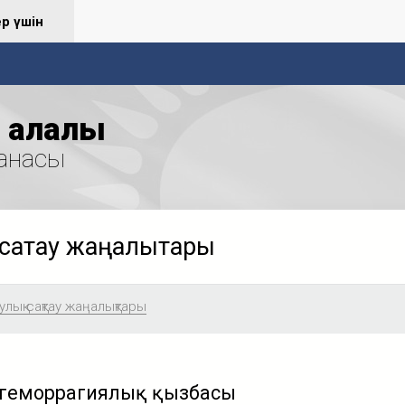
ер үшін
қалалық
анасы
сақтау жаңалықтары
лық сақтау жаңалықтары
 геморрагиялық қызбасы