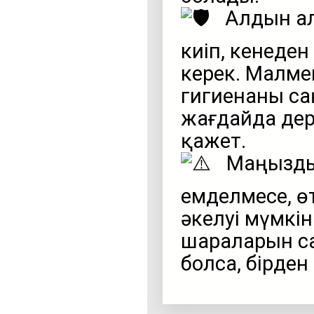
Алдын ал
киіп, кенеде
керек. Малме
гигиенаны са
жағдайда дер
қажет.
Маңыздыл
емделмесе, өт
әкелуі мүмкі
шараларын са
болса, бірден