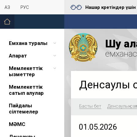
Нашар көретіндер үшін
ҚАЗ
РУС
Шу қал
Емхана туралы
емхана
Ақпарат
Мемлекеттік
қызметтер
Денсаулық 
Мемлекеттік
сатып алулар
Пайдалы
Басты бет
Денсаулық сақ
сілтемелер
МӘМС
01.05.2026
Денсаулық