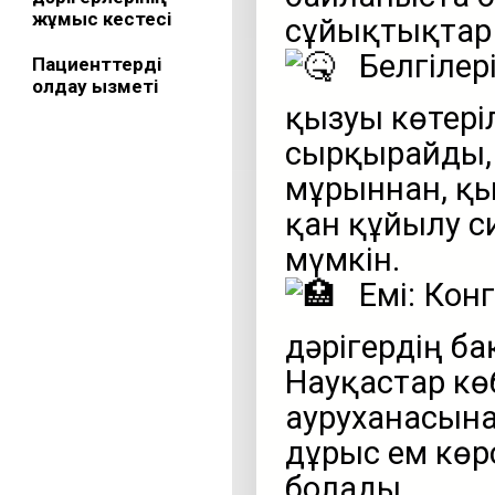
жұмыс кестесі
сұйықтықтар 
Белгілер
Пациенттерді
қолдау қызметі
қызуы көтері
сырқырайды, 
мұрыннан, қыз
қан құйылу с
мүмкін.
Емі: Кон
дәрігердің б
Науқастар кө
ауруханасына
дұрыс ем көр
болады.