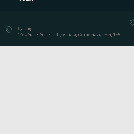
Қазақстан
Жамбыл облысы, Шу қаласы, Сатпаев көшесі, 155