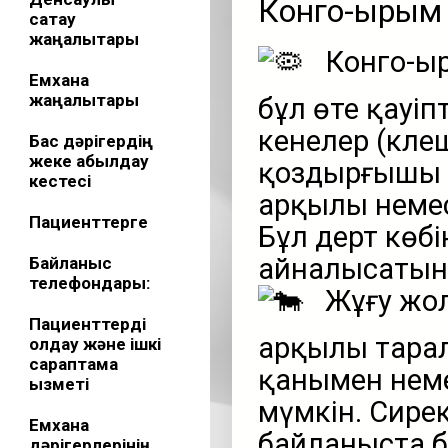
Конго-Қырым
сақтау
жаңалықтары
Конго-Қы
Емхана
жаңалықтары
бұл өте қауіп
кенелер (кле
Бас дәрігердің
жеке қабылдау
қоздырғышы –
кестесі
арқылы немес
Пациенттерге
Бұл дерт кө
айналысатын 
Байланыс
телефондары:
Жұғу жол
Пациенттерді
арқылы тарал
қолдау және ішкі
сараптама
қанымен неме
қызметі
мүмкін. Сире
Емхана
байланыста б
дәрігерлерінің