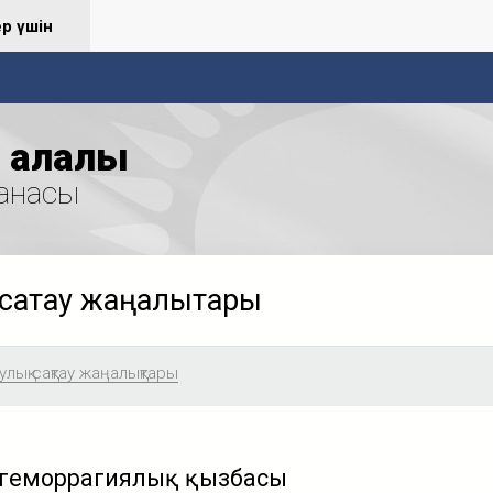
ер үшін
қалалық
анасы
сақтау жаңалықтары
лық сақтау жаңалықтары
 геморрагиялық қызбасы