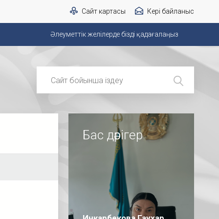
Сайт картасы
Кері байланыс
Әлеуметтік желілерде бізді қадағалаңыз
Бас дәрігер
Инкарбекова Гаухар