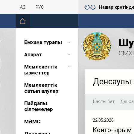
Нашар көретінд
ҚАЗ
РУС
Шу 
Емхана туралы
емх
Ақпарат
Мемлекеттік
қызметтер
Денсаулық 
Мемлекеттік
сатып алулар
Басты бет
Денсау
Пайдалы
сілтемелер
22.05.2026
МӘМС
Конго-Қырым
Денсаулық