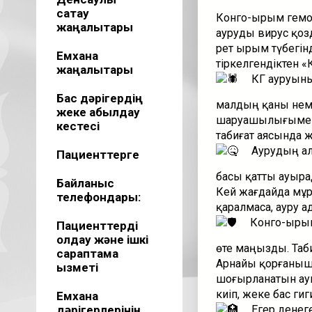
сақтау
Конго-Қырым гемор
жаңалықтары
ауруды вирус қоз
рет Қырым түбегі
Емхана
тіркелгендіктен «
жаңалықтары
КҚГҚ ауруын
Бас дәрігердің
малдың қаны неме
жеке қабылдау
шаруашылығымен 
кестесі
табиғат аясында 
Аурудың алғ
Пациенттерге
басы қатты ауырад
Байланыс
Кей жағдайда мұры
телефондары:
қаралмаса, ауру ад
Конго-Қыры
Пациенттерді
қолдау және ішкі
өте маңызды. Таби
сараптама
Арнайы қорғаныш 
қызметі
шоғырланатын ау
киіп, жеке бас ги
Емхана
дәрігерлерінің
Егер денеге