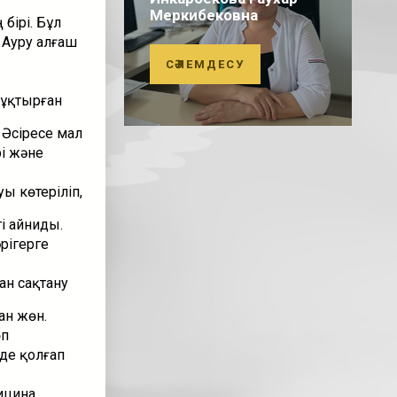
Меркибековна
бірі. Бұл
 Ауру алғаш
СӘЛЕМДЕСУ
жұқтырған
 Әсіресе мал
і және
ы көтеріліп,
і айниды.
рігерге
н сақтану
ан жөн.
өп
де қолғап
ицина