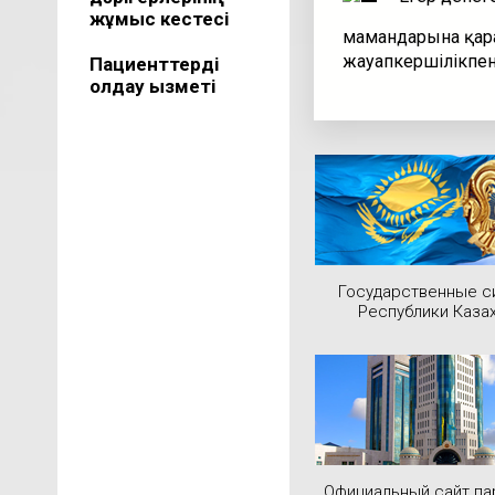
жұмыс кестесі
мамандарына қара
жауапкершілікпен
Пациенттерді
қолдау қызметі
Государственные 
Республики Каза
Официальный сайт па