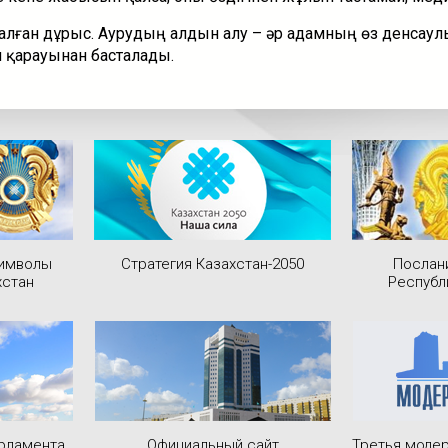
лған дұрыс. Аурудың алдын алу – әр адамның өз денсау
 қарауынан басталады.
символы
Стратегия Казахстан-2050
Послан
хстан
Республ
рламента
Официальный сайт
Третья модер