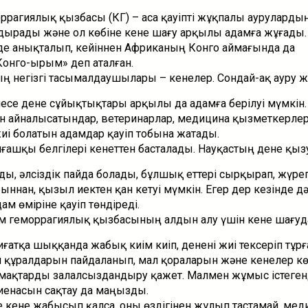
рагиялық қызбасы (КҚГҚ) – аса қауіпті жұқпалы аурулардың 
дырады және ол көбіне кене шағу арқылы адамға жұғады.
нде анықталып, кейіннен Африканың Конго аймағында да
Конго-Қырым» деп аталған.
ың негізгі тасымалдаушылары – кенелер. Сондай-ақ ауру 
се дене сұйықтықтары арқылы да адамға берілуі мүмкін.
айналысатындар, ветеринарлар, медицина қызметкерлер
жиі болатын адамдар қауіп тобына жатады.
ашқы белгілері кенеттен басталады. Науқастың дене қызу
ы, әлсіздік пайда болады, бұлшық еттері сырқырап, жүрег
ннан, қызыл иектен қан кетуі мүмкін. Егер дер кезінде дә
ам өміріне қауіп төндіреді.
м геморрагиялық қызбасының алдын алу үшін кене шағуда
ғатқа шыққанда жабық киім киіп, денені жиі тексеріп тұрғ
құралдарын пайдаланып, мал қораларын және кенелер к
мақтарды залалсыздандыру қажет. Малмен жұмыс істеген
гиенасын сақтау да маңызды.
 кене жабысып қалса, оны өздігінен жұлып тастамай, мед