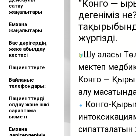
“Конго — Қы
сақтау
жаңалықтары
дегеніміз н
тақырыбынд
Емхана
жаңалықтары
жүргізді.
Бас дәрігердің
жеке қабылдау
Шу қаласы Тө
кестесі
мектеп медбик
Пациенттерге
Конго — Қыры
Байланыс
телефондары:
алу мақсатынд
Пациенттерді
Конго-Қырым
қолдау және ішкі
сараптама
интоксикациям
қызметі
сипатталатын 
Емхана
дәрігерлерінің