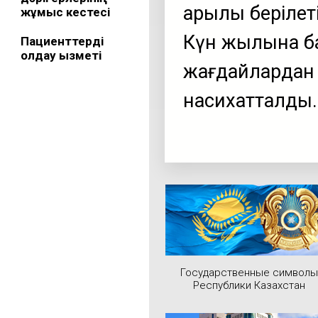
арқылы берілет
жұмыс кестесі
Күн жылына ба
Пациенттерді
қолдау қызметі
жағдайлардан қ
насихатталды.
Государственные символы
Республики Казахстан