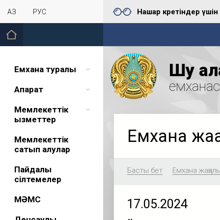
Нашар көретіндер үшін
ҚАЗ
РУС
Шу қал
Емхана туралы
емхана
Ақпарат
Мемлекеттік
қызметтер
Емхана жа
Мемлекеттік
сатып алулар
Пайдалы
Басты бет
Емхана жаңал
сілтемелер
МӘМС
17.05.2024
Денсаулық