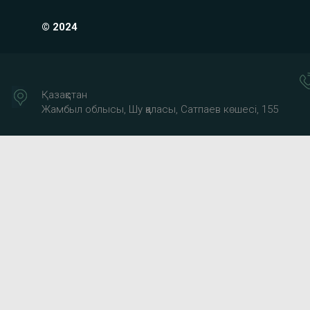
© 2024
Қазақстан
Жамбыл облысы, Шу қаласы, Сатпаев көшесі, 155