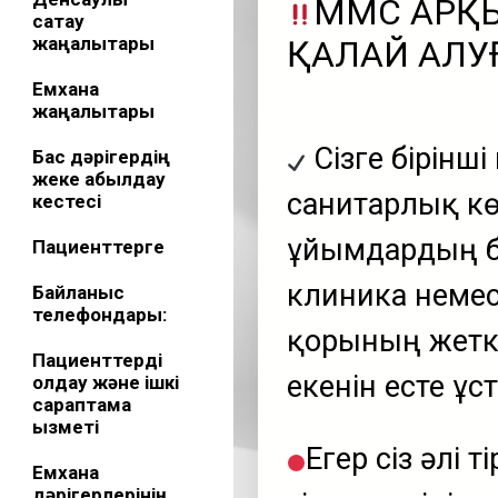
МӘМС АР
сақтау
жаңалықтары
ҚАЛАЙ АЛУ
Емхана
жаңалықтары
Сізге бірінш
Бас дәрігердің
жеке қабылдау
санитарлық к
кестесі
ұйымдардың бі
Пациенттерге
клиника неме
Байланыс
телефондары:
қорының жеткі
Пациенттерді
екенін есте ұст
қолдау және ішкі
сараптама
қызметі
Егер сіз әлі 
Емхана
дәрігерлерінің