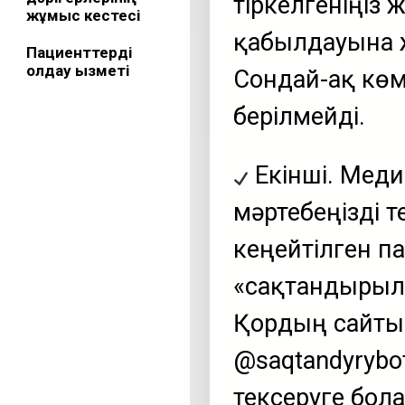
тіркелгеніңіз 
жұмыс кестесі
қабылдауына ж
Пациенттерді
қолдау қызметі
Сондай-ақ көм
берілмейді.
Екінші. Меди
мәртебеңізді 
кеңейтілген па
«сақтандырылғ
Қордың сайты
@saqtandyrybo
тексеруге бол