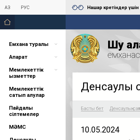
Нашар көретіндер үшін
ҚАЗ
РУС
Шу қал
Емхана туралы
емхана
Ақпарат
Мемлекеттік
қызметтер
Денсаулық 
Мемлекеттік
сатып алулар
Пайдалы
Басты бет
Денсаулық сақ
сілтемелер
МӘМС
10.05.2024
Денсаулық