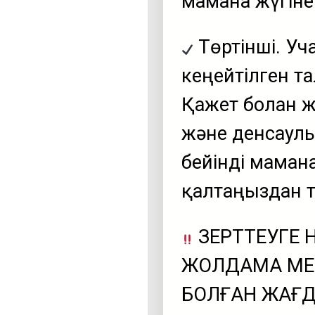
маманға жүгін
Төртінші. Уча
кеңейтілген та
Қажет болған 
және денсаулы
бейінді маманғ
қалтаңыздан т
ЗЕРТТЕУГЕ 
ЖОЛДАМА МЕ
БОЛҒАН ЖАҒД