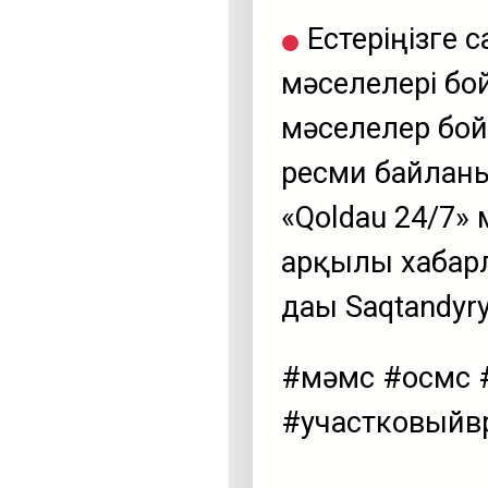
Естеріңізге 
мәселелері бо
мәселелер бой
ресми байланы
«Qoldau 24/7»
арқылы хабарл
дағы Saqtandyr
#мәмс #осмс #
#участковыйв