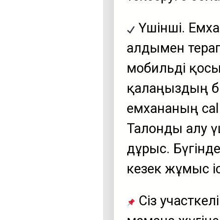
Үшінші. Емха
алдымен тера
мобильді қосы
қалаңыздың бі
емхананың cal
Талонды алу ү
дұрыс. Бүгінд
кезек жұмыс і
Сіз участкел