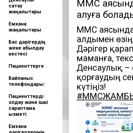
МӘМС аясынд
сақтау
жаңалықтары
алуға болад
Емхана
МӘМС аясында
жаңалықтары
алдымен өзіңі
Бас дәрігердің
Дәрігер қарап
жеке қабылдау
кестесі
маманға, тек
Денсаулық – 
Пациенттерге
қорғаудың с
Байланыс
телефондары:
күтіңіз!
#МӘМСЖАМБ
Пациенттерді
қолдау және ішкі
сараптама
қызметі
Емхана
дәрігерлерінің