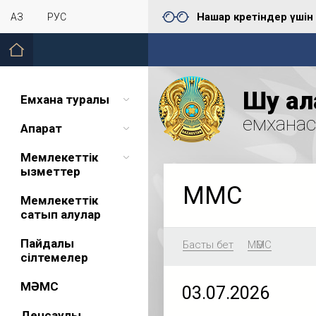
Нашар көретіндер үшін
ҚАЗ
РУС
Шу қал
Емхана туралы
емхана
Ақпарат
Мемлекеттік
қызметтер
МӘМС
Мемлекеттік
сатып алулар
Пайдалы
Басты бет
МӘМС
сілтемелер
МӘМС
03.07.2026
Денсаулық