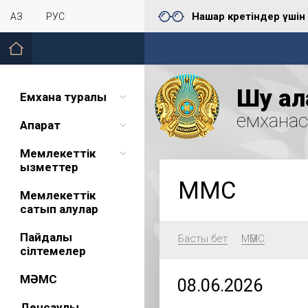
Нашар көретіндер үшін
ҚАЗ
РУС
Шу қал
Емхана туралы
емхана
Ақпарат
Мемлекеттік
қызметтер
МӘМС
Мемлекеттік
сатып алулар
Пайдалы
Басты бет
МӘМС
сілтемелер
МӘМС
08.06.2026
Денсаулық