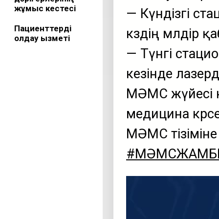
жұмыс кестесі
— Күндізгі ста
Пациенттерді
көздің мөлдір 
қолдау қызметі
— Түнгі стаци
кезінде лазерд
МӘМС жүйесі к
медицина көрсе
МӘМС тізіміне к
#МӘМСЖАМБ
Видеоплеер