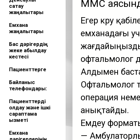
МӘМС аясынд
сақтау
жаңалықтары
Егер көру қабі
Емхана
жаңалықтары
емханадағы уча
Бас дәрігердің
жағдайыңызды 
жеке қабылдау
кестесі
офтальмолог д
Пациенттерге
Алдымен баста
Байланыс
Офтальмолог т
телефондары:
операция немес
Пациенттерді
қолдау және ішкі
анықтайды.
сараптама
қызметі
Емдеу формат
Емхана
— Амбулаторл
дәрігерлерінің