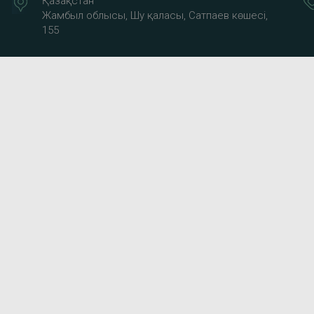
Қазақстан
Жамбыл облысы, Шу қаласы, Сатпаев көшесі,
155