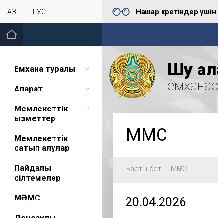
Нашар көретіндер үшін
ҚАЗ
РУС
Шу қал
Емхана туралы
емхана
Ақпарат
Мемлекеттік
қызметтер
МӘМС
Мемлекеттік
сатып алулар
Пайдалы
Басты бет
МӘМС
сілтемелер
МӘМС
20.04.2026
Денсаулық