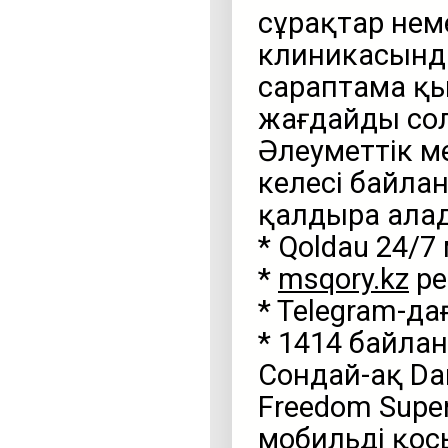
сұрақтар нем
клиникасында
сараптама қы
жағдайды сол
Әлеуметтік 
келесі байла
қалдыра ала
* Qoldau 24/
*
msqory.kz
ре
* Telegram-д
* 1414 байла
Сондай-ақ Da
Freedom Super
мобильді қо