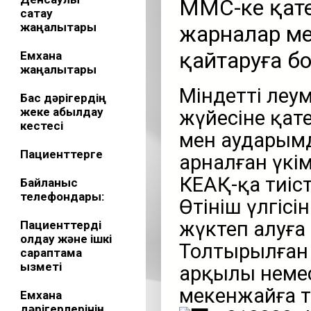
МӘМС-ке қат
сақтау
жаңалықтары
жарналар м
қайтаруға б
Емхана
жаңалықтары
Міндетті әле
Бас дәрігердің
жеке қабылдау
жүйесіне қат
кестесі
мен аударымд
Пациенттерге
арналған үкі
КЕАҚ-қа тиіст
Байланыс
телефондары:
Өтініш үлгісі
жүктеп алуға
Пациенттерді
қолдау және ішкі
Толтырылған 
сараптама
қызметі
арқылы немес
мекенжайға т
Емхана
дәрігерлерінің