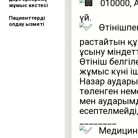
010000, 
жұмыс кестесі
үй.
Пациенттерді
қолдау қызметі
Өтінішпен
растайтын құ
ұсыну міндетт
Өтініш белгіле
жұмыс күні і
Назар аудары
төленген нем
мен аударымд
есептелмейді,
________
Медицина