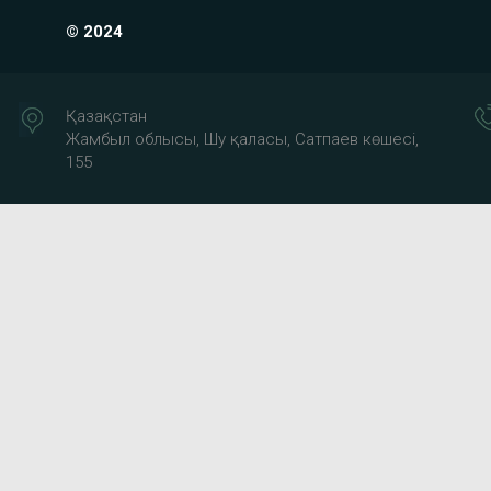
© 2024
Қазақстан
Жамбыл облысы, Шу қаласы, Сатпаев көшесі,
155