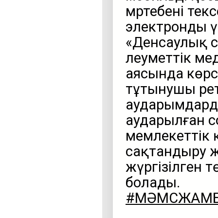
мәртебені тек
электронды ү
«Денсаулық с
әлеуметтік м
аясында көрс
тұтынушы рет
аударымдард
аударылған с
мемлекеттік
сақтандыру жү
жүргізілген 
болады.
#МӘМСЖАМ