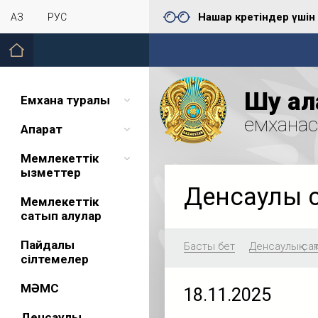
Нашар көретіндер үшін
ҚАЗ
РУС
Шу қал
Емхана туралы
емхана
Ақпарат
Мемлекеттік
қызметтер
Денсаулық 
Мемлекеттік
сатып алулар
Пайдалы
Басты бет
Денсаулық сақ
сілтемелер
МӘМС
18.11.2025
Денсаулық