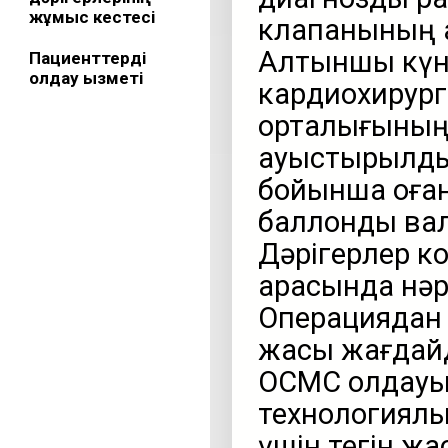
жұмыс кестесі
клапанының а
Алтыншы күн
Пациенттерді
қолдау қызметі
кардиохирург
орталығының 
ауыстырылды,
бойынша оған
баллонды ва
Дәрігерлер 
арқасында нәр
Операциядан к
жақсы жағдай
ОСМС қолдауы
технологиялы
үшін тегін жа