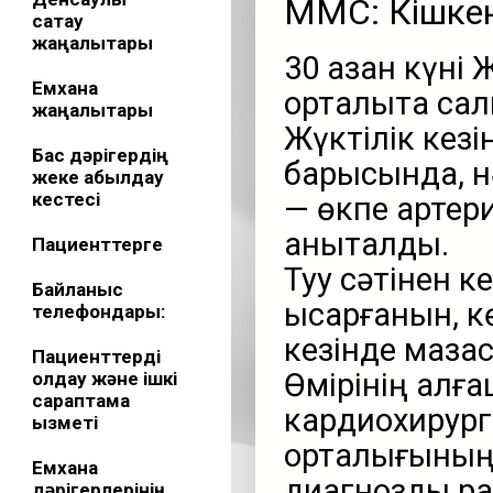
МӘМС: Кішке
сақтау
жаңалықтары
30 қазан күні
Емхана
орталықта сал
жаңалықтары
Жүктілік кезі
Бас дәрігердің
барысында, нә
жеке қабылдау
кестесі
— өкпе артер
анықталды.
Пациенттерге
Туу сәтінен к
Байланыс
қысқарғанын, 
телефондары:
кезінде мазас
Пациенттерді
Өмірінің алғ
қолдау және ішкі
сараптама
кардиохирург
қызметі
орталығының
Емхана
диагнозды ра
дәрігерлерінің