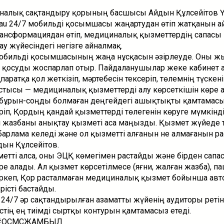
иналық сақтандыру қорының басшысы Айдын Құлсейітов Ү
u 24/7 мобильді қосымшасы жаңартудан өтіп жатқанын ай
трансформациядан өтіп, медициналық қызметтердің сапасы
ау жүйесіндегі негізге айналмақ.
 мобильді қосымшасының жаңа нұсқасын әзірлеуде. Оны 
е қосуды жоспарлап отыр. Пайдаланушылар жеке кабинет
паратқа қол жеткізіп, мәртебесін тексеріп, төлемнің түскен
стысы — медициналық қызметтерді алу көрсеткішін көре 
бұрын-соңды болмаған деңгейдегі ашықтықты қамтамасыз
іп, Қордың қандай қызметтерді төлегенін көруге мүмкінді
н жазбаны анықтау қызметі аса маңызды. Қызмет жүйеде 
барлама келеді және ол қызметті алғанын не алмағанын ра
дын Құлсейітов.
метті алса, оны ЭЦҚ көмегімен растайды және бірден сапа
ере алады. Ал қызмет көрсетілмесе (яғни, жалған жазба), п
ркеп, Қор расталмаған медициналық қызмет бойынша авт
рісті бастайды.
 24/7 әр сақтандырылған азаматты жүйенің аудиторы ретін
тің ең тиімді сыртқы контурын қамтамасыз етеді.
#ОСМСЖАМБЫЛ