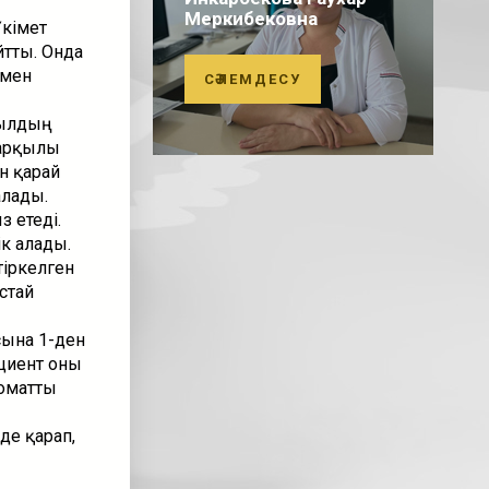
Меркибековна
кімет
тты. Онда
 мен
СӘЛЕМДЕСУ
жылдың
 арқылы
ін қарай
алады.
 етеді.
к алады.
тіркелген
стай
сына 1-ден
ациент оны
оматты
де қарап,