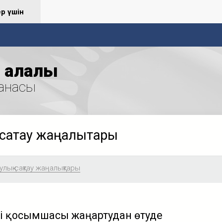
ер үшін
қалалық
анасы
сақтау жаңалықтары
лық сақтау жаңалықтары
і қосымшасы жаңартудан өтуде