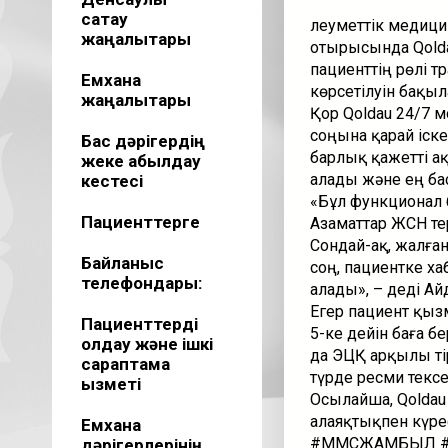
сақтау
Әлеуметтік медиц
жаңалықтары
отырысында Qolda
пациенттің рөлі 
Емхана
көрсетілуін бақыл
жаңалықтары
Қор Qoldau 24/7
соңына қарай іск
Бас дәрігердің
барлық қажетті ақ
жеке қабылдау
алады және ең ба
кестесі
«Бұл функционал 
Пациенттерге
Азаматтар ЖСН тер
Сондай-ақ, жалға
Байланыс
соң, пациентке ха
телефондары:
алады», – деді Ай
Егер пациент қыз
Пациенттерді
5-ке дейін баға б
қолдау және ішкі
да ЭЦҚ арқылы ті
сараптама
түрде ресми тексе
қызметі
Осылайша, Qoldau
алаяқтықпен күрес
Емхана
#МӘМСЖАМБЫЛ
дәрігерлерінің