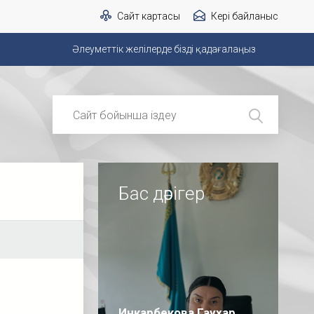
Сайт картасы
Кері байланыс
Әлеуметтік желілерде бізді қадағалаңыз
Бас дәрігер
Инкарбекова Гаухар