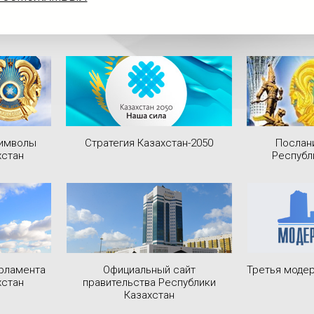
символы
Стратегия Казахстан-2050
Послан
хстан
Республ
рламента
Официальный сайт
Третья модер
хстан
правительства Республики
Казахстан