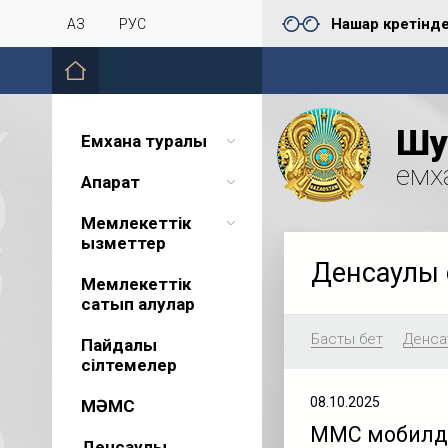
Нашар көретінд
ҚАЗ
РУС
Шу 
Емхана туралы
емх
Ақпарат
Мемлекеттік
қызметтер
Денсаулық 
Мемлекеттік
сатып алулар
Басты бет
Денсау
Пайдалы
сілтемелер
08.10.2025
МӘМС
МӘМС мобилд
Денсаулық