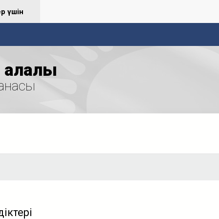
ер үшін
қалалық
анасы
іктері