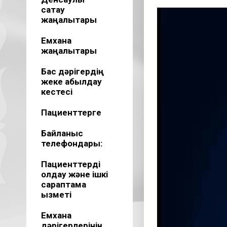
сақтау
Видеоплеер
жаңалықтары
Емхана
жаңалықтары
Бас дәрігердің
жеке қабылдау
кестесі
Пациенттерге
Байланыс
телефондары:
Пациенттерді
қолдау және ішкі
сараптама
қызметі
Емхана
дәрігерлерінің