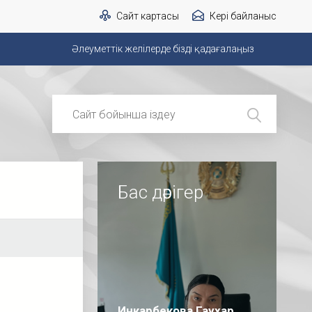
Сайт картасы
Кері байланыс
Әлеуметтік желілерде бізді қадағалаңыз
Бас дәрігер
Инкарбекова Гаухар