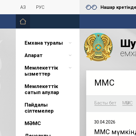
Нашар көретінд
ҚАЗ
РУС
Шу 
Емхана туралы
емх
Ақпарат
Мемлекеттік
қызметтер
МӘМС
Мемлекеттік
сатып алулар
Басты бет
МӘМС
Пайдалы
сілтемелер
30.04.2026
МӘМС
МӘМС мүмкінд
Денсаулық