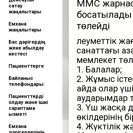
МӘМС жарнас
сақтау
жаңалықтары
босатылады
төлейді
Емхана
жаңалықтары
Әлеуметтік жа
Бас дәрігердің
жеке қабылдау
санаттағы аз
кестесі
мемлекет төл
Пациенттерге
1. Балалар;
2. Жұмыс істе
Байланыс
телефондары:
айда олар үш
аударымдар т
Пациенттерді
қолдау және ішкі
3. Үш жасқа 
сараптама
қызметі
өкілдерінің б
4. Жүктілік ж
Емхана
дәрігерлерінің