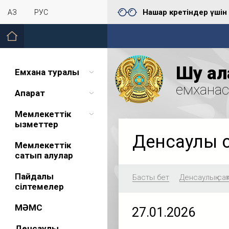
Нашар көретіндер үшін
ҚАЗ
РУС
Шу қал
Емхана туралы
емхана
Ақпарат
Мемлекеттік
қызметтер
Денсаулық 
Мемлекеттік
сатып алулар
Пайдалы
Басты бет
Денсаулық сақ
сілтемелер
МӘМС
27.01.2026
Денсаулық