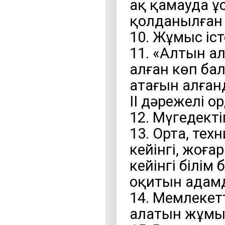
ақ қамауда ұ
қолданылған 
10. Жұмыс іс
11. «Алтын а
алған көп ба
атағын алған
ІІ дәрежелі о
12. Мүгедекті
13. Орта, тех
кейінгі, жоғ
кейінгі білім
оқитын адамда
14. Мемлекет
алатын жұмыс