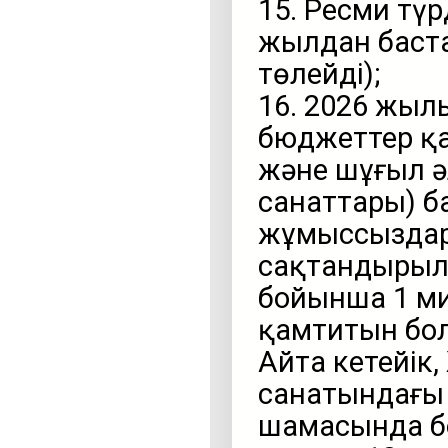
15. Ресми тү
жылдан баста
төлейді);
16. 2026 жылы
бюджеттер қ
және шұғыл ә
санаттары) б
жұмыссыздар 
сақтандырыл
бойынша 1 м
қамтитын бо
Айта кетейік
санатындағы
шамасында б