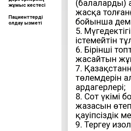
(балаларды) 
жұмыс кестесі
жасқа толғанғ
Пациенттерді
бойынша дема
қолдау қызметі
5. Мүгедекті
істемейтін тұ
6. Бірінші то
жасайтын жұм
7. Қазақстан
төлемдерін а
ардагерлері;
8. Сот үкімі
жазасын өтеп
қауіпсіздік м
9. Тергеу из