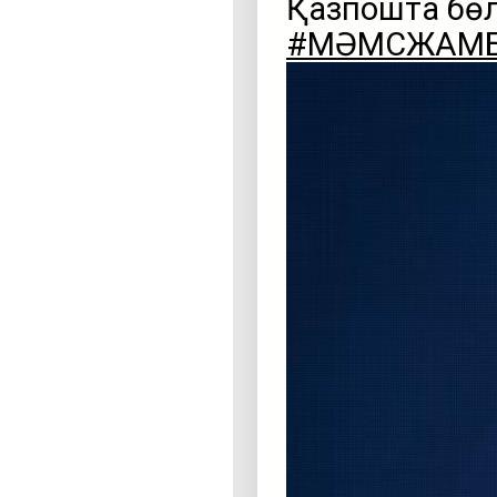
Қазпошта бөл
#МӘМСЖАМ
Видеоплеер