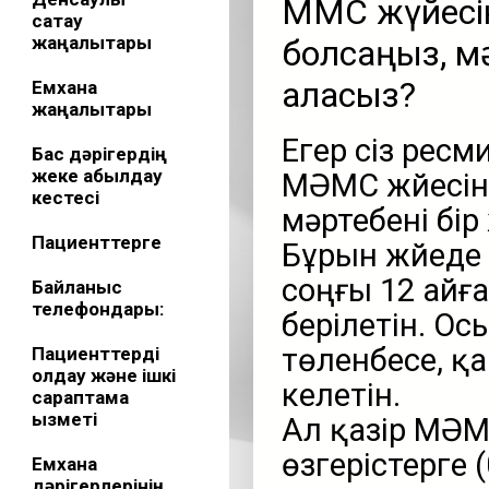
МӘМС жүйес
сақтау
жаңалықтары
болсаңыз, мә
аласыз?
Емхана
жаңалықтары
Егер сіз ресм
Бас дәрігердің
жеке қабылдау
МӘМС жүйесі
кестесі
мәртебені бі
Пациенттерге
Бұрын жүйеде
соңғы 12 айғ
Байланыс
телефондары:
берілетін. Ос
төленбесе, қа
Пациенттерді
қолдау және ішкі
келетін.
сараптама
қызметі
Ал қазір МӘМ
өзгерістерге (
Емхана
дәрігерлерінің