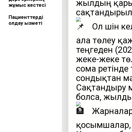
жылдың қарыз
жұмыс кестесі
сақтандырылу
Пациенттерді
қолдау қызметі
Ол үшін к
ала төлеу қаж
теңгеден (20
жеке-жеке тө
сома ретінде
сондықтан мә
Сақтандыру м
болса, жылды
Жарналард
қосымшалар,