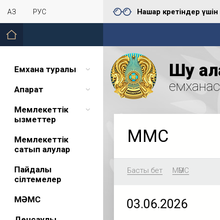
Нашар көретіндер үшін
ҚАЗ
РУС
Шу қал
Емхана туралы
емхана
Ақпарат
Мемлекеттік
қызметтер
МӘМС
Мемлекеттік
сатып алулар
Пайдалы
Басты бет
МӘМС
сілтемелер
МӘМС
03.06.2026
Денсаулық