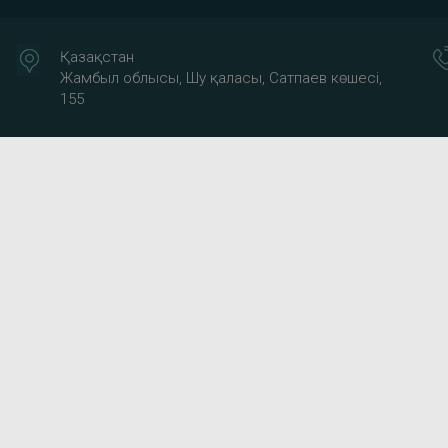
Қазақстан
Жамбыл облысы, Шу қаласы, Сатпаев көшесі,
155