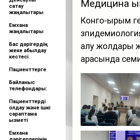
Медицина қы
сақтау
жаңалықтары
Конго-Қырым 
Емхана
жаңалықтары
зпидемиология
Бас дәрігердің
алу жолдары 
жеке қабылдау
кестесі
арасында семин
Пациенттерге
Байланыс
телефондары:
Пациенттерді
қолдау және ішкі
сараптама
қызметі
Емхана
дәрігерлерінің