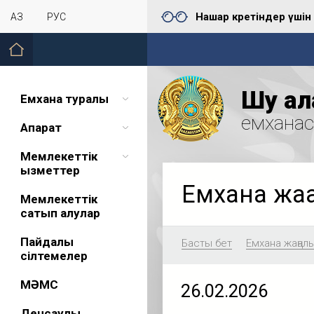
Нашар көретіндер үшін
ҚАЗ
РУС
Шу қал
Емхана туралы
емхана
Ақпарат
Мемлекеттік
қызметтер
Емхана жа
Мемлекеттік
сатып алулар
Пайдалы
Басты бет
Емхана жаңал
сілтемелер
МӘМС
26.02.2026
Денсаулық