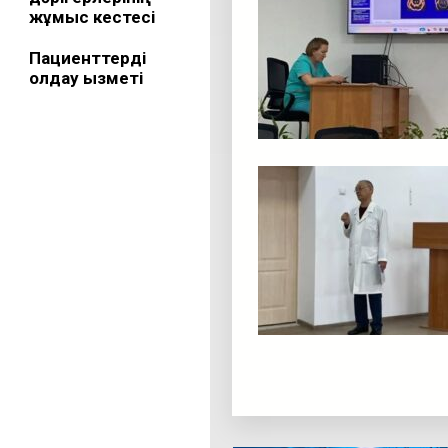
жұмыс кестесі
Пациенттерді
қолдау қызметі