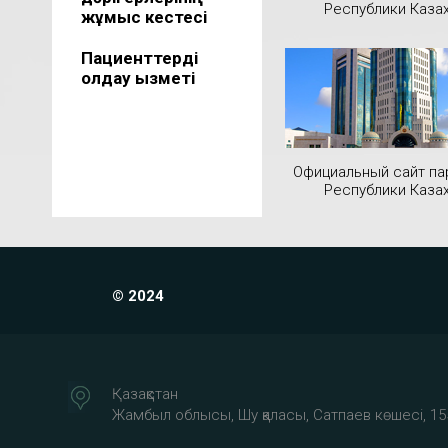
Республики Каза
жұмыс кестесі
Пациенттерді
қолдау қызметі
Официальный сайт па
Республики Каза
© 2024
Қазақстан
Жамбыл облысы, Шу қаласы, Сатпаев көшесі, 15