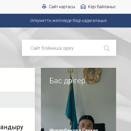
Сайт картасы
Кері байланыс
Әлеуметтік желілерде бізді қадағалаңыз
Бас дәрігер
тандыру
Инкарбекова Гаухар