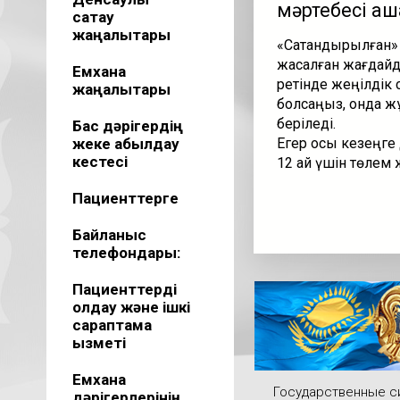
мәртебесі қаш
сақтау
жаңалықтары
«Сақтандырылған» 
жасалған жағдайда
Емхана
ретінде жеңілдік 
жаңалықтары
болсаңыз, онда жұ
беріледі.
Бас дәрігердің
жеке қабылдау
Егер осы кезеңге 
кестесі
12 ай үшін төлем 
Пациенттерге
Байланыс
телефондары:
Пациенттерді
қолдау және ішкі
сараптама
қызметі
Емхана
Государственные 
дәрігерлерінің