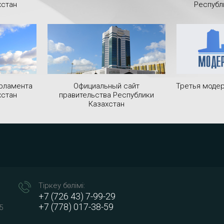
хстан
Республ
рламента
Официальный сайт
Третья модер
хстан
правительства Республики
Казахстан
Тіркеу бөлімі:
+7 (726 43) 7-99-29
+7 (778) 017-38-59
5