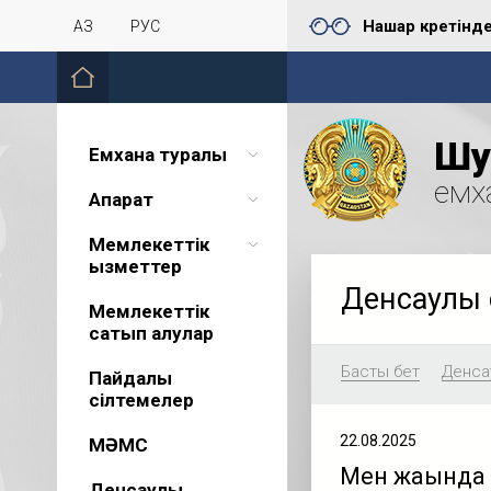
Нашар көретінд
ҚАЗ
РУС
Шу 
Емхана туралы
емх
Ақпарат
Мемлекеттік
қызметтер
Денсаулық 
Мемлекеттік
сатып алулар
Басты бет
Денсау
Пайдалы
сілтемелер
22.08.2025
МӘМС
Мен жақында 
Денсаулық