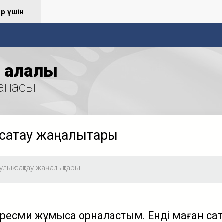
ер үшін
қалалық
анасы
сақтау жаңалықтары
лық сақтау жаңалықтары
ресми жұмысқа орналастым. Енді маған сақ