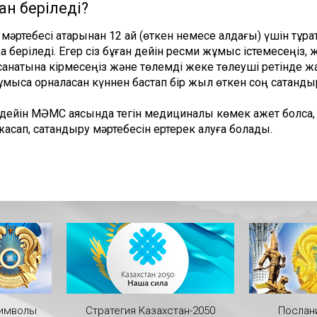
ан беріледі?
мәртебесі қатарынан 12 ай (өткен немесе алдағы) үшін тұра
 беріледі. Егер сіз бұған дейін ресми жұмыс істемесеңіз
санатына кірмесеңіз және төлемді жеке төлеуші ретінде ж
мысқа орналасқан күннен бастап бір жыл өткен соң сақтанды
дейін МӘМС аясында тегін медициналық көмек қажет болса,
жасап, сақтандыру мәртебесін ертерек алуға болады.
символы
Стратегия Казахстан-2050
Послан