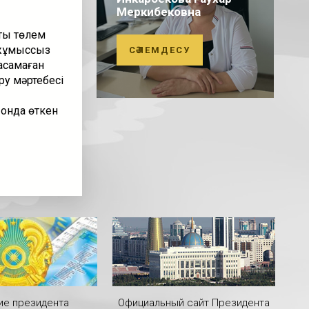
Меркибековна
қты төлем
, жұмыссыз
СӘЛЕМДЕСУ
асамаған
ру мәртебесі
 онда өткен
ие президента
Официальный сайт Президента