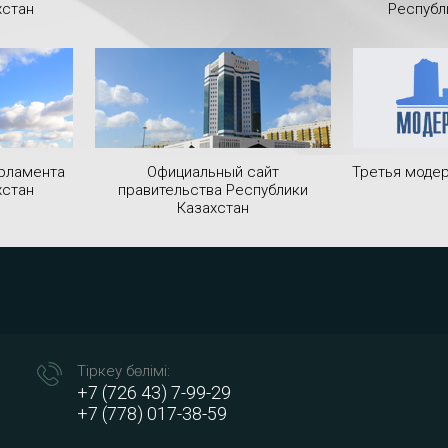
хстан
Республ
рламента
Официальный сайт
Третья модер
хстан
правительства Республики
Казахстан
Тіркеу бөлімі:
+7 (726 43) 7-99-29
+7 (778) 017-38-59