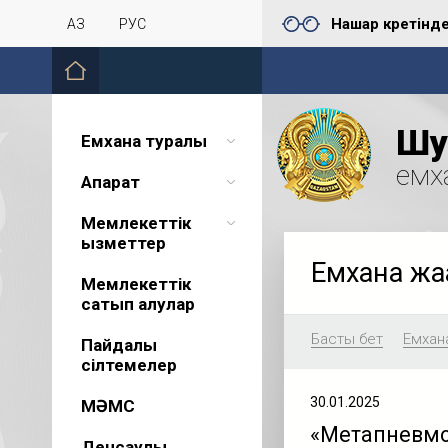
Нашар көретінд
ҚАЗ
РУС
Шу 
Емхана туралы
емх
Ақпарат
Мемлекеттік
қызметтер
Емхана жа
Мемлекеттік
сатып алулар
Басты бет
Емхан
Пайдалы
сілтемелер
30.01.2025
МӘМС
«Метапневмов
Денсаулық