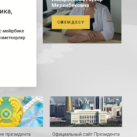
Меркибековна
ика,
СӘЛЕМДЕСУ
с мейірбике
ызметкерлер
ие президента
Официальный сайт Президента