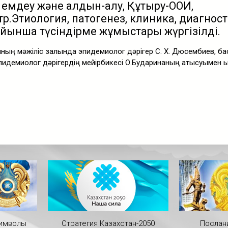
 емдеу және алдын-алу, Құтыру-ООИ,
р.Этиология, патогенез, клиника, диагност
йынша түсіндірме жұмыстары жүргізілді.
ының мәжіліс залында эпидемиолог дәрігер С. Х. Дюсембиев, ба
пидемиолог дәрігердің мейірбикесі О.Бударинаның қатысуымен қ
символы
Стратегия Казахстан-2050
Послан