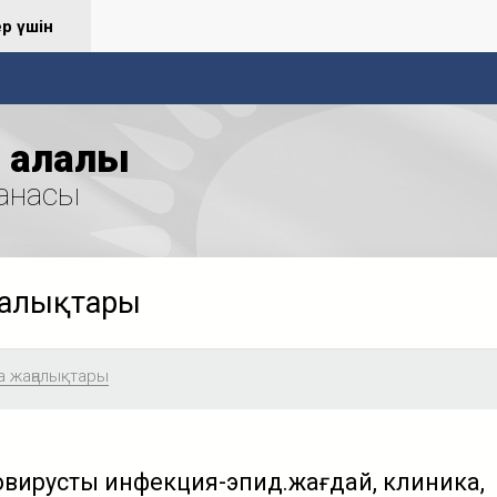
ер үшін
қалалық
анасы
ңалықтары
а жаңалықтары
ирустық инфекция-эпид.жағдай, клиника,