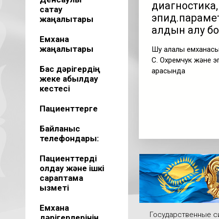
диагностика,
сақтау
эпид.парамет
жаңалықтары
алдын алу бо
Емхана
жаңалықтары
Шу қалалық емханас
С. Охремчук және э
Бас дәрігердің
арасында
жеке қабылдау
кестесі
Пациенттерге
Байланыс
телефондары:
Пациенттерді
қолдау және ішкі
сараптама
қызметі
Емхана
Государственные 
дәрігерлерінің