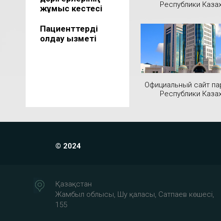
Республики Каза
жұмыс кестесі
Пациенттерді
қолдау қызметі
Официальный сайт па
Республики Каза
© 2024
Қазақстан
Жамбыл облысы, Шу қаласы, Сатпаев көшесі,
155