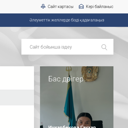
Сайт картасы
Кері байланыс
Әлеуметтік желілерде бізді қадағалаңыз
Бас дәрігер
Инкарбекова Гаухар