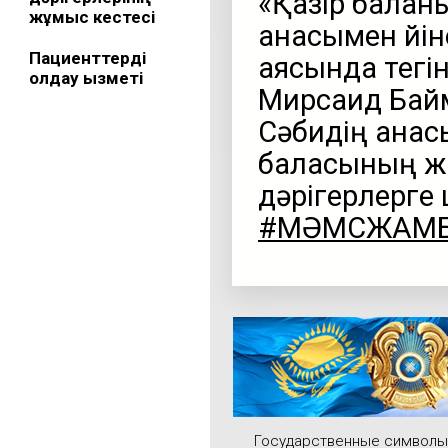
«Қазір балан
жұмыс кестесі
анасымен үйі
Пациенттерді
аясында тегін
қолдау қызметі
Мирсаид Бай
Сәбидің анас
баласының жа
дәрігерлерге 
#МӘМСЖАМ
Государственные символы