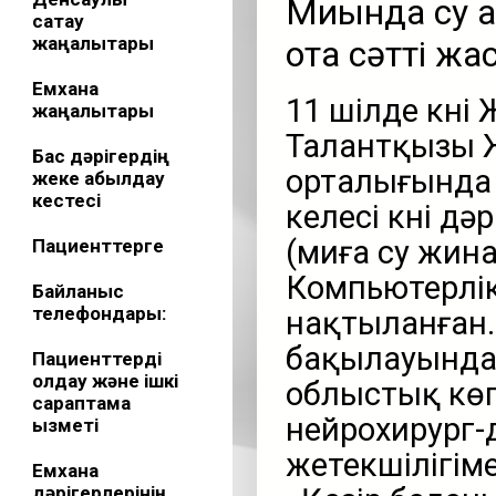
Миында су ан
сақтау
жаңалықтары
ота сәтті ж
Емхана
11 шілде күні
жаңалықтары
Талантқызы 
Бас дәрігердің
орталығында с
жеке қабылдау
кестесі
келесі күні д
(миға су жина
Пациенттерге
Компьютерлік
Байланыс
телефондары:
нақтыланған. 
бақылауында
Пациенттерді
қолдау және ішкі
облыстық көп
сараптама
нейрохирург-
қызметі
жетекшілігіме
Емхана
дәрігерлерінің