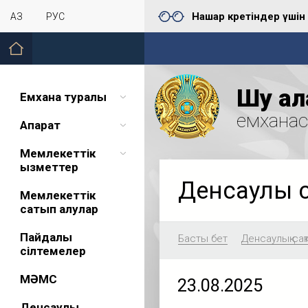
Нашар көретіндер үшін
ҚАЗ
РУС
Шу қал
Емхана туралы
емхана
Ақпарат
Мемлекеттік
қызметтер
Денсаулық 
Мемлекеттік
сатып алулар
Пайдалы
Басты бет
Денсаулық сақ
сілтемелер
МӘМС
23.08.2025
Денсаулық