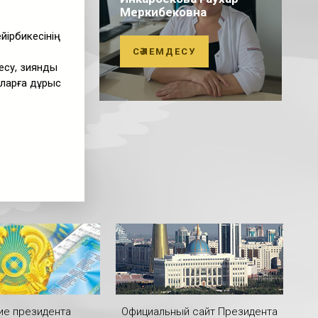
Меркибековна
йірбикесінің
СӘЛЕМДЕСУ
ресу, зиянды
ыларға дұрыс
ие президента
Официальный сайт Президента