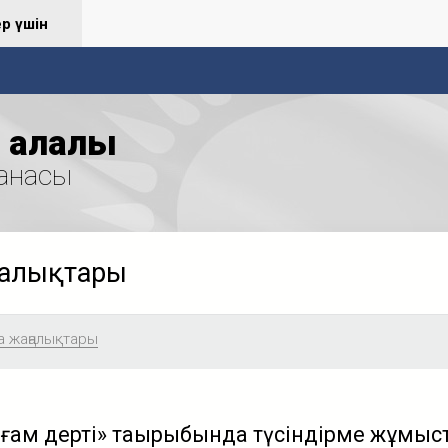
ер үшін
қалалық
анасы
ңалықтары
а жаңалықтары
қоғам дерті» тақырыбында түсіндірме жұмы