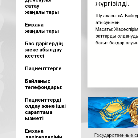
жүргізілді.
сақтау
жаңалықтары
Шу қаласы «А. Байт
қатысуымен
Емхана
Мақсаты: Жасөспірім
жаңалықтары
заттарды қолдануды
бағыт бағдар алуына
Бас дәрігердің
жеке қабылдау
кестесі
Пациенттерге
Байланыс
телефондары:
Пациенттерді
қолдау және ішкі
сараптама
қызметі
Емхана
Государственные 
дәрігерлерінің