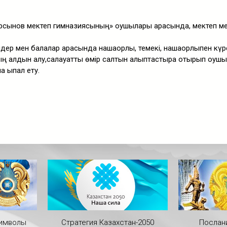
ұрсынов мектеп гимназиясының» оқушылары арасында, мектеп ме
дер мен балалар арасында нашақорлық, темекі, нашақорлықпен кү
ң алдын алу,салауатты өмір салтын қалыптастыра отырып оқуш
 ықпал ету.
символы
Стратегия Казахстан-2050
Послан