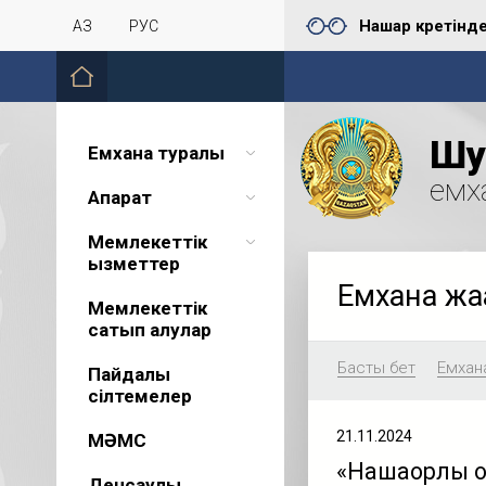
Нашар көретінд
ҚАЗ
РУС
Шу 
Емхана туралы
емх
Ақпарат
Мемлекеттік
қызметтер
Емхана жа
Мемлекеттік
сатып алулар
Басты бет
Емхан
Пайдалы
сілтемелер
21.11.2024
МӘМС
«Нашақорлық 
Денсаулық