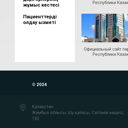
Республики Каза
жұмыс кестесі
Пациенттерді
қолдау қызметі
Официальный сайт па
Республики Каза
© 2024
Қазақстан
Жамбыл облысы, Шу қаласы, Сатпаев көшесі,
155