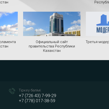
хстан
Республ
рламента
Официальный сайт
Третья модер
хстан
правительства Республики
Казахстан
Тіркеу бөлімі:
+7 (726 43) 7-99-29
+7 (778) 017-38-59