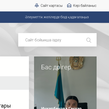
Сайт картасы
Кері байланыс
Әлеуметтік желілерде бізді қадағалаңыз
Бас дәрігер
стары
Инкарбекова Гаухар