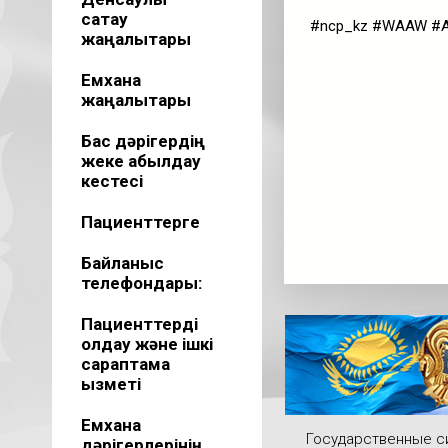
сақтау
#ncp_kz #WAAW #An
жаңалықтары
Емхана
жаңалықтары
Бас дәрігердің
жеке қабылдау
кестесі
Пациенттерге
Байланыс
телефондары:
Пациенттерді
қолдау және ішкі
сараптама
қызметі
Емхана
Государственные 
дәрігерлерінің