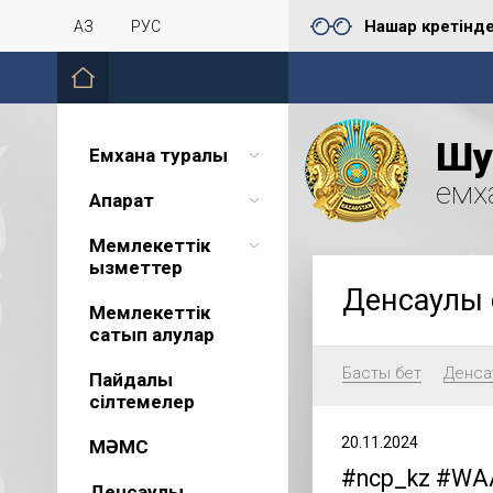
Нашар көретінд
ҚАЗ
РУС
Шу 
Емхана туралы
емх
Ақпарат
Мемлекеттік
қызметтер
Денсаулық 
Мемлекеттік
сатып алулар
Басты бет
Денсау
Пайдалы
сілтемелер
20.11.2024
МӘМС
#ncp_kz #WAA
Денсаулық