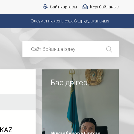
Сайт картасы
Кері байланыс
Әлеуметтік желілерде бізді қадағалаңыз
Бас дәрігер
eKAZ
Инкарбекова Гаухар