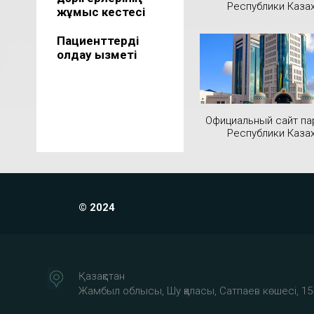
Республики Каза
жұмыс кестесі
Пациенттерді
қолдау қызметі
Официальный сайт па
Республики Каза
© 2024
Қазақстан
Жамбыл облысы, Шу қаласы, Сатпаев көшесі, 15