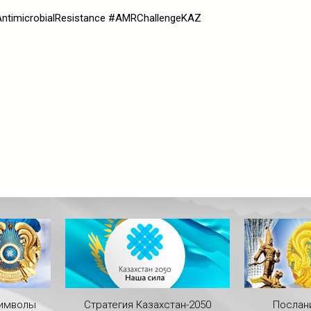
timicrobialResistance #AMRChallengeKAZ
символы
Стратегия Казахстан-2050
Послан