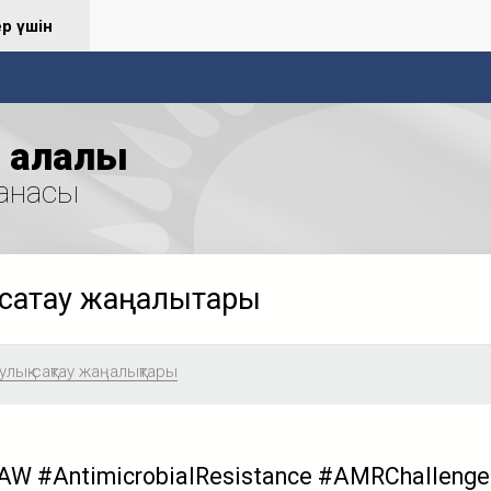
ер үшін
қалалық
анасы
сақтау жаңалықтары
лық сақтау жаңалықтары
W #AntimicrobialResistance #AMRChalleng