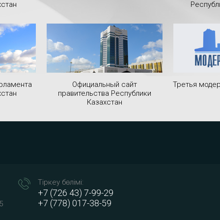
хстан
Республ
рламента
Официальный сайт
Третья модер
хстан
правительства Республики
Казахстан
Тіркеу бөлімі:
+7 (726 43) 7-99-29
+7 (778) 017-38-59
5