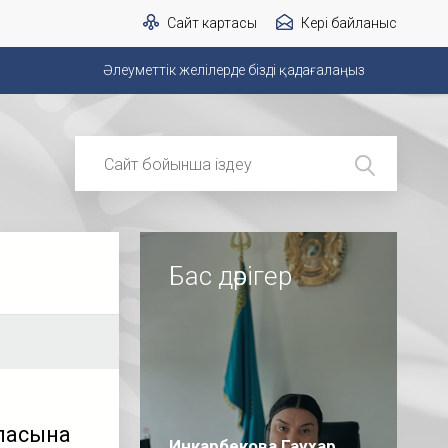
Сайт картасы
Кері байланыс
Әлеуметтік желілерде бізді қадағалаңыз
Бас дәрігер
апасына
Инкарбекова Гаухар