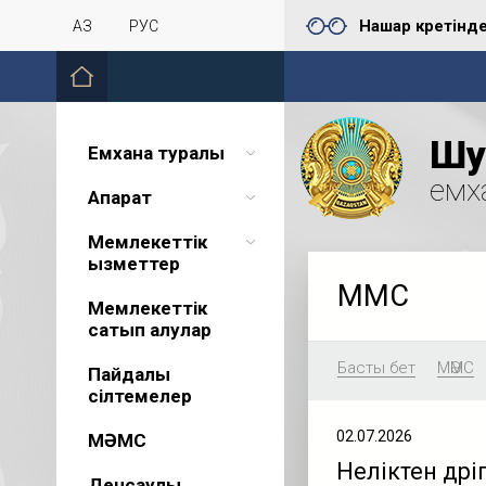
Нашар көретінд
ҚАЗ
РУС
Шу 
Емхана туралы
емх
Ақпарат
Мемлекеттік
қызметтер
МӘМС
Мемлекеттік
сатып алулар
Басты бет
МӘМС
Пайдалы
сілтемелер
02.07.2026
МӘМС
Неліктен дәр
Денсаулық