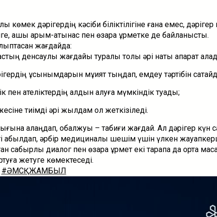
қ көмек дәрігердің кәсіби біліктілігіне ғана емес, дәрігер
е, ашық қарым-қатынас пен өзара құрметке де байланысты.
алыптасқан жағдайда:
астың денсаулық жағдайы туралы толық әрі нақты ақпарат ала
ігердің ұсынымдарын мұқият тыңдап, емдеу тәртібін сақтай
к пен қателіктердің алдын алуға мүмкіндік туады;
сіне тиімді әрі жылдам қол жеткізіледі.
ығына алаңдап, қобалжуы – табиғи жағдай. Ал дәрігер күн 
і қабылдап, әрбір медициналық шешім үшін үлкен жауапкер
ан сабырлы диалог пен өзара құрмет екі тарапқа да ортақ мақса
ртуға жетуге көмектеседі.
#ӘМСҚЖАМБЫЛ