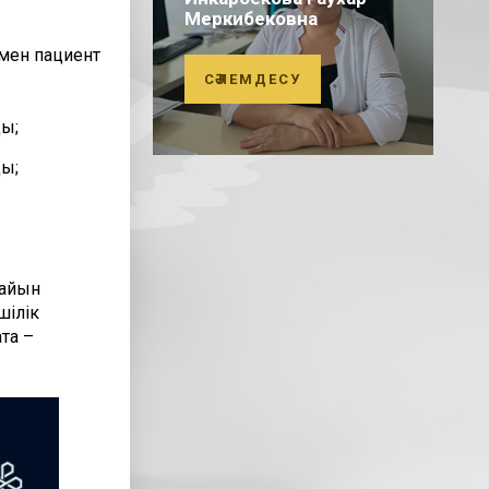
Меркибековна
 мен пациент
СӘЛЕМДЕСУ
ды;
ды;
сайын
шілік
тқа –