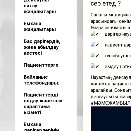
әсер етеді?
сақтау
жаңалықтары
Сапалы медициналы
арасындағы сенімг
Емхана
Өзара сыйластық қ
жаңалықтары
дәрігер науқ
Бас дәрігердің
пациент дәр
жеке қабылдау
кестесі
түсінбеушілі
Пациенттерге
емдеу нәтиже
Байланыс
Науқастың денсаул
телефондары:
көптеген пациентт
арқалайды. Сондықт
Пациенттерді
денсаулықты жақса
қолдау және ішкі
#МӘМСЖАМБЫЛ
сараптама
Видеоплеер
қызметі
Емхана
дәрігерлерінің