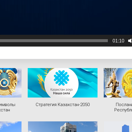
01:10
символы
Стратегия Казахстан-2050
Послан
хстан
Республ