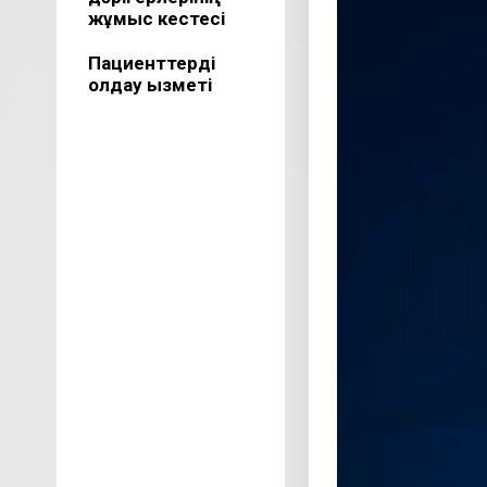
жұмыс кестесі
Пациенттерді
қолдау қызметі