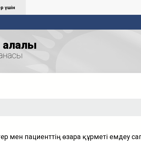
ер үшін
қалалық
анасы
ігер мен пациенттің өзара құрметі емдеу с