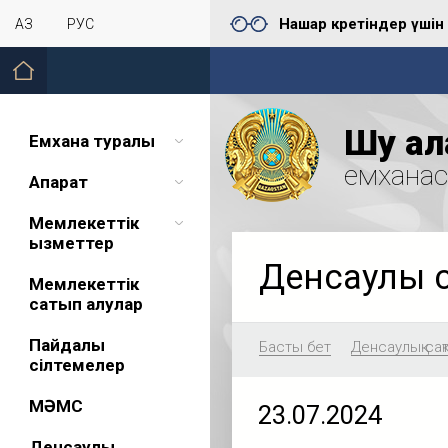
Нашар көретіндер үшін
ҚАЗ
РУС
Шу қал
Емхана туралы
емхана
Ақпарат
Мемлекеттік
қызметтер
Денсаулық 
Мемлекеттік
сатып алулар
Пайдалы
Басты бет
Денсаулық сақ
сілтемелер
МӘМС
23.07.2024
Денсаулық