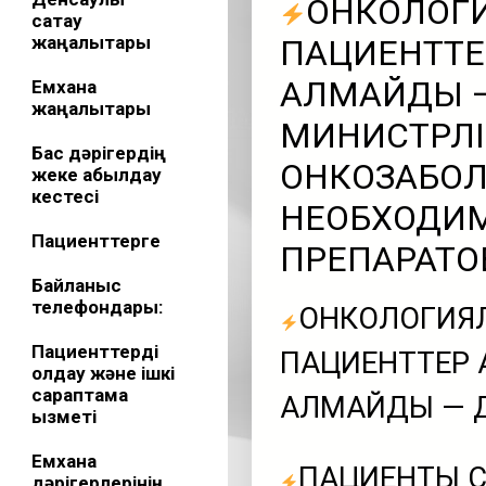
ОНКОЛОГИ
сақтау
жаңалықтары
ПАЦИЕНТТЕР
ҚАЛМАЙДЫ —
Емхана
жаңалықтары
МИНИСТРЛІ
Бас дәрігердің
ОНКОЗАБОЛ
жеке қабылдау
кестесі
НЕОБХОДИ
Пациенттерге
ПРЕПАРАТО
Байланыс
телефондары:
ОНКОЛОГИЯЛ
Пациенттерді
ПАЦИЕНТТЕР Қ
қолдау және ішкі
сараптама
ҚАЛМАЙДЫ — Д
қызметі
Емхана
ПАЦИЕНТЫ С
дәрігерлерінің