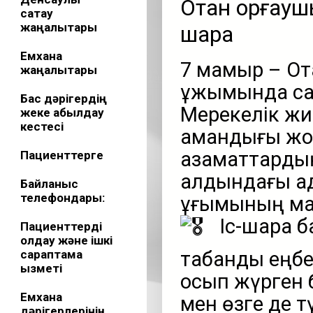
Отан қорғауш
сақтау
жаңалықтары
шара
Емхана
7 мамыр – От
жаңалықтары
ұжымында сал
Бас дәрігердің
Мерекелік жи
жеке қабылдау
кестесі
амандығы жол
азаматтардың
Пациенттерге
алдындағы ад
Байланыс
телефондары:
ұғымының ма
Іс-шара 
Пациенттерді
қолдау және ішкі
сараптама
табанды еңбе
қызметі
қосып жүрген 
Емхана
мен өзге де 
дәрігерлерінің