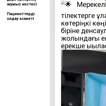
Мерекелі
жұмыс кестесі
Пациенттерді
тілектерге ұ
қолдау қызметі
көтеріңкі көң
біріне денсаул
жолындағы ең
ерекше ықылас
Видеоплеер