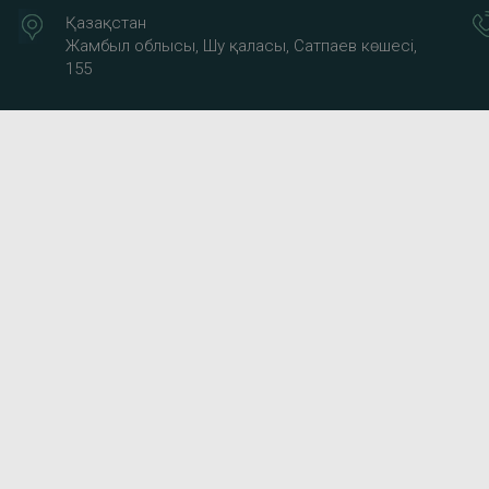
Қазақстан
Жамбыл облысы, Шу қаласы, Сатпаев көшесі,
155