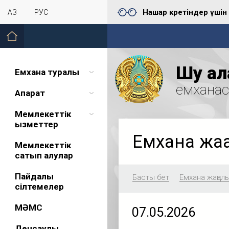
Нашар көретіндер үшін
ҚАЗ
РУС
Шу қал
Емхана туралы
емхана
Ақпарат
Мемлекеттік
қызметтер
Емхана жа
Мемлекеттік
сатып алулар
Пайдалы
Басты бет
Емхана жаңал
сілтемелер
МӘМС
07.05.2026
Денсаулық