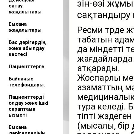
Өзін-өзі жұ
сақтау
жаңалықтары
сақтандыру 
Емхана
Ресми түрде ж
жаңалықтары
табатын ада
Бас дәрігердің
да міндетті 
жеке қабылдау
кестесі
жағдайларда
атқарады.
Пациенттерге
Жоспарлы ме
Байланыс
телефондары:
азаматтың мә
медициналық 
Пациенттерді
қолдау және ішкі
тура келеді. 
сараптама
тіпті жүздеге
қызметі
(мысалы, бір 
Емхана
дәрігерлерінің