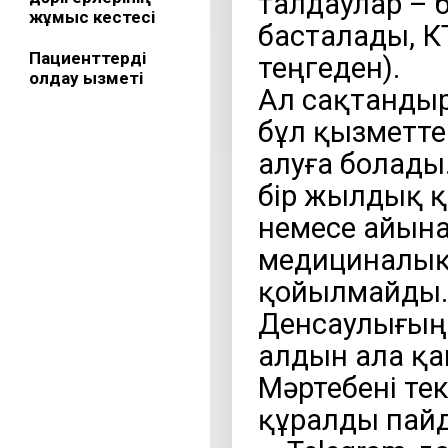
талдаулар – б
жұмыс кестесі
басталады, КТ
Пациенттерді
теңгеден).
қолдау қызметі
Ал сақтандыр
бұл қызметте
алуға болады
бір жылдық қ
немесе айына 
медициналық 
қойылмайды.
Денсаулығың
алдын ала қ
Мәртебені тек
құралды пайд