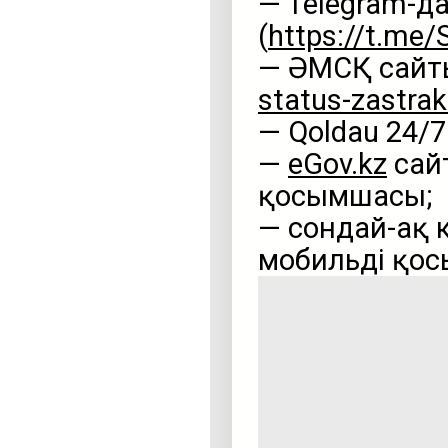
— Telegram-д
(
https://t.me/
— ӘМСҚ сайт
status-zastra
— Qoldau 24/
—
eGov.kz
сайт
қосымшасы;
— сондай-ақ к
мобильді қо
Видеоплеер