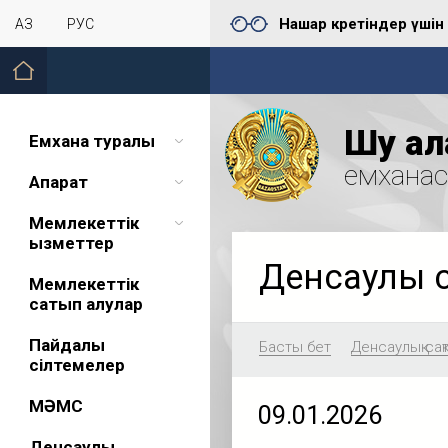
Нашар көретіндер үшін
ҚАЗ
РУС
Шу қал
Емхана туралы
емхана
Ақпарат
Мемлекеттік
қызметтер
Денсаулық 
Мемлекеттік
сатып алулар
Пайдалы
Басты бет
Денсаулық сақ
сілтемелер
МӘМС
09.01.2026
Денсаулық