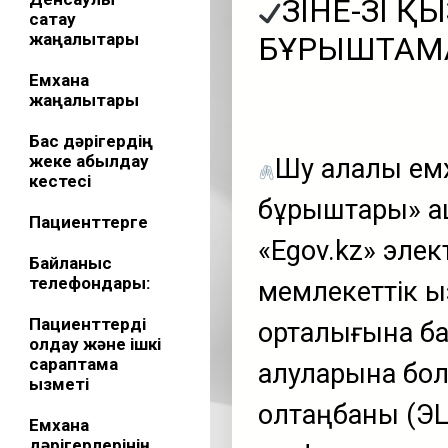
ӨЗІНЕ-ӨЗІ 
сақтау
жаңалықтары
БҰРЫШТАМ
Емхана
жаңалықтары
Бас дәрігердің
жеке қабылдау
Шу қалалық ем
кестесі
бұрыштары» а
Пациенттерге
«Egov.kz» эле
Байланыс
телефондары:
мемлекеттік қы
Пациенттерді
орталығына ба
қолдау және ішкі
сараптама
алуларына бол
қызметі
қолтаңбаны (ЭЦ
Емхана
дәрігерлерінің