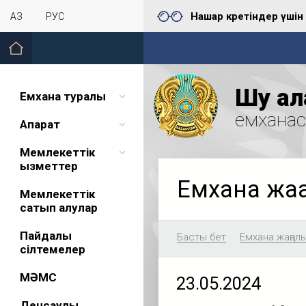
Нашар көретіндер үшін
ҚАЗ
РУС
Шу қал
Емхана туралы
емхана
Ақпарат
Мемлекеттік
қызметтер
Емхана жа
Мемлекеттік
сатып алулар
Пайдалы
Басты бет
Емхана жаңал
сілтемелер
МӘМС
23.05.2024
Денсаулық