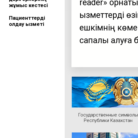
reader» орнаты
жұмыс кестесі
қызметтерді өз
Пациенттерді
қолдау қызметі
ешкімнің көме
сапалы алуға б
Государственные символы
Республики Казахстан