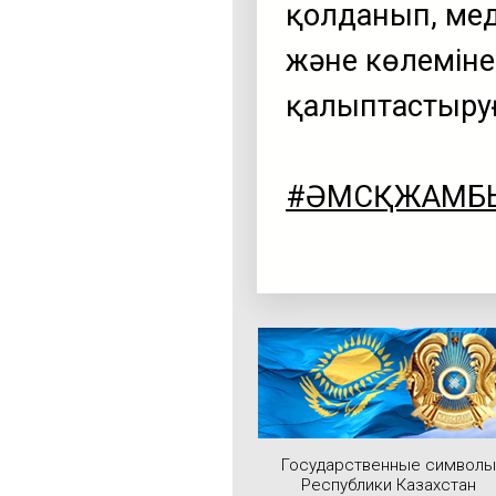
қолданып, ме
және көлеміне 
қалыптастыруғ
#ӘМСҚЖАМБ
Государственные символы
Республики Казахстан