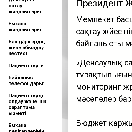
Президент 
сақтау
жаңалықтары
Мемлекет басш
Емхана
жаңалықтары
сақтау жүйесі
Бас дәрігердің
байланысты мә
жеке қабылдау
кестесі
«Денсаулық са
Пациенттерге
тұрақтылығын
Байланыс
телефондары:
мониторинг жүр
Пациенттерді
мәселелер бар
қолдау және ішкі
сараптама
қызметі
Бюджет қаржыс
Емхана
дәрігерлерінің