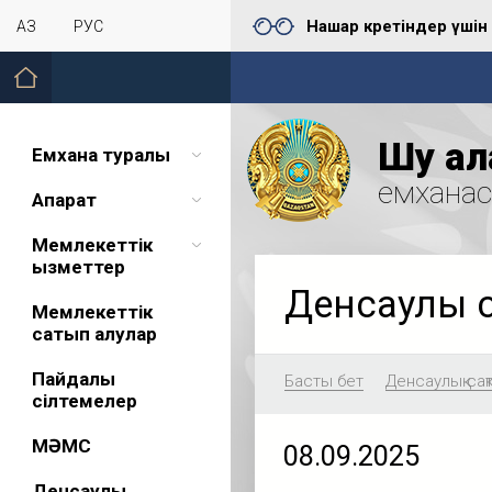
Нашар көретіндер үшін
ҚАЗ
РУС
Шу қал
Емхана туралы
емхана
Ақпарат
Мемлекеттік
қызметтер
Денсаулық 
Мемлекеттік
сатып алулар
Пайдалы
Басты бет
Денсаулық сақ
сілтемелер
МӘМС
08.09.2025
Денсаулық