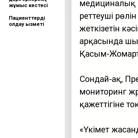
медициналық с
жұмыс кестесі
реттеуші рөлі
Пациенттерді
қолдау қызметі
жеткізетін кә
арқасында шығ
Қасым-Жомарт
Сондай-ақ, П
мониторинг жү
қажеттігіне то
«Үкімет жасан