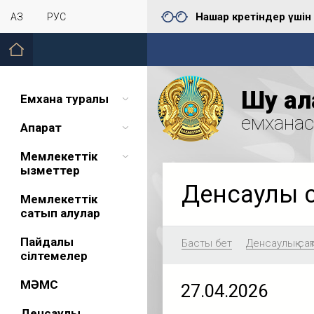
Нашар көретіндер үшін
ҚАЗ
РУС
Шу қал
Емхана туралы
емхана
Ақпарат
Мемлекеттік
қызметтер
Денсаулық 
Мемлекеттік
сатып алулар
Пайдалы
Басты бет
Денсаулық сақ
сілтемелер
МӘМС
27.04.2026
Денсаулық