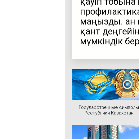
қауіп тобына 
профилактика
маңызды. Қан
қант деңгейі
мүмкіндік бер
Государственные символы
Республики Казахстан