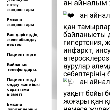
Қан айналым
сақтау
жаңалықтары
Қан айна
Емхана
жаңалықтары
қан тамырла
байланысты д
Бас дәрігердің
жеке қабылдау
гипертония, 
кестесі
инфаркт, инсу
Пациенттерге
атеросклероз
аурулар әлемд
Байланыс
телефондары:
себептерінің 
Пациенттерді
Қан айна
қолдау және ішкі
сараптама
уақыт бойы б
қызметі
жоғары қан 
Емхана
немесе жүре
дәрігерлерінің