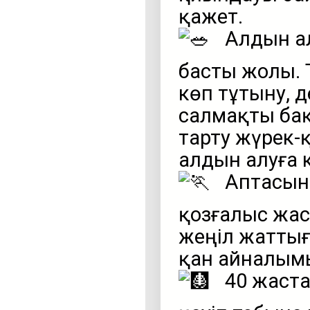
қажет.
Алдын ал
басты жолы. Т
көп тұтыну, д
салмақты бақ
тарту жүрек
алдын алуға 
Аптасына
қозғалыс жас
жеңіл жатты
қан айналымы
40 жаста