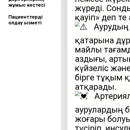
жұмыс кестесі
жүреді. Сонд
қауіп» деп те
Пациенттерді
қолдау қызметі
Аурудың 
қатарына дұр
майлы тағамд
аздығы, артық
күйзеліс жән
бірге тұқым 
атқарады.
Артериял
аурулардың б
жоғары болуы
түсіріп, инсу