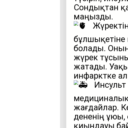
Сондықтан қ
маңызды.
Жүректі
бұлшықетіне 
болады. Оның
жүрек тұсының
жатады. Уақы
инфарктке ал
Инсульт 
медициналық 
жағдайлар. К
дененің ұюы,
қиындауы бай