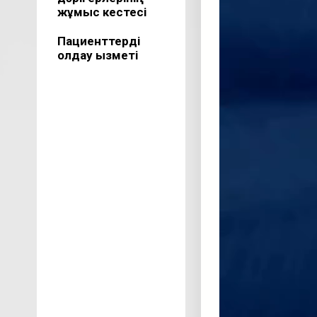
жұмыс кестесі
Пациенттерді
қолдау қызметі