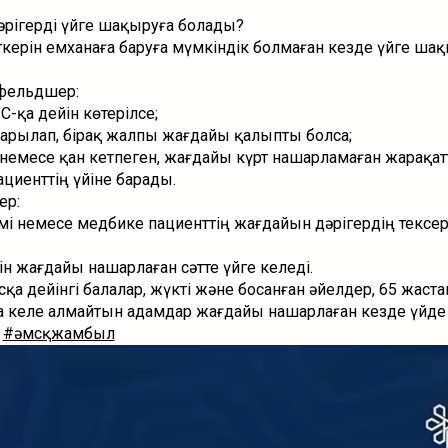
әрігерді үйге шақыруға болады?
ерін емханаға баруға мүмкіндік болмаған кезде үйге шақ
фельдшер:
-қа дейін көтерілсе;
арылап, бірақ жалпы жағдайы қалыпты болса;
 немесе қан кетпеген, жағдайы күрт нашарламаған жарақат
ациенттің үйіне барады.
ер:
імі немесе медбике пациенттің жағдайын дәрігердің тексер
н жағдайы нашарлаған сәтте үйге келеді.
сқа дейінгі балалар, жүкті және босанған әйелдер, 65 жаста
ға келе алмайтын адамдар жағдайы нашарлаған кезде үйде
#әмсқжамбыл