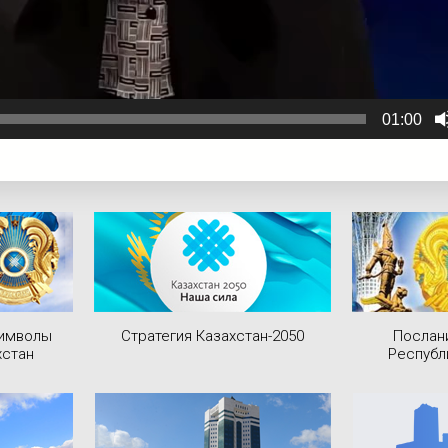
01:00
символы
Стратегия Казахстан-2050
Послан
хстан
Республ