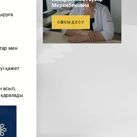
Меркибековна
ыруға
СӘЛЕМДЕСУ
тар мен
уі қажет
н асып,
 қаралады.