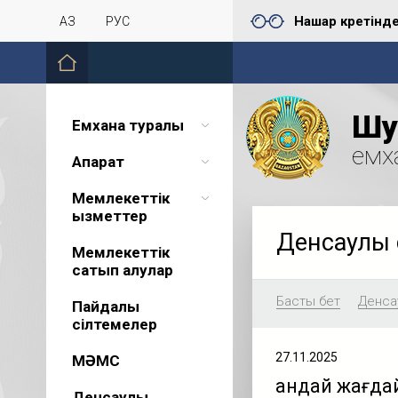
Нашар көретінд
ҚАЗ
РУС
Шу 
Емхана туралы
емх
Ақпарат
Мемлекеттік
қызметтер
Денсаулық 
Мемлекеттік
сатып алулар
Басты бет
Денсау
Пайдалы
сілтемелер
27.11.2025
МӘМС
Қандай жағда
Денсаулық