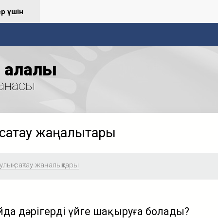
ер үшін
қалалық
анасы
сақтау жаңалықтары
лық сақтау жаңалықтары
йда дәрігерді үйге шақыруға болады?