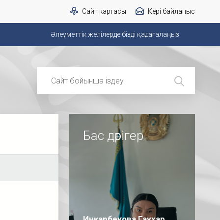
Сайт картасы
Кері байланыс
Әлеуметтік желілерде бізді қадағалаңыз
Бас дәрігер
Инкарбекова Гаухар