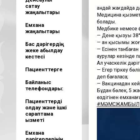
сақтау
Қандай жағдайда д
жаңалықтары
Медицина қызметк
болады.
Емхана
Медбике немесе 
жаңалықтары
— Дене қызуы 38°С
— Қан қысымы жоғ
Бас дәрігердің
— Есінен танбаған
жеке қабылдау
аурулар кезінде п
кестесі
Ал учаскелік дәріг
Пациенттерге
— Егер тіркеу бөл
деп бағаласа;
Байланыс
— Вакцинадан кейі
телефондары:
Бұдан бөлек, 5 жа
өздігінен емхана
Пациенттерді
#МӘМСЖАМБЫЛ
қолдау және ішкі
Видеоплеер
сараптама
қызметі
Емхана
дәрігерлерінің