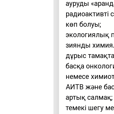
ауруды «аран
радиоактивті 
көп болуы;
экологиялық 
зиянды химиял
дұрыс тамақта
басқа онколог
немесе химиот
АИТВ және бас
артық салмақ;
темекі шегу ме