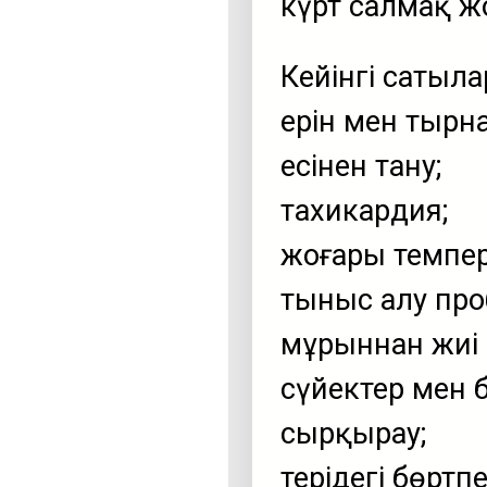
күрт салмақ ж
Кейінгі сатыла
ерін мен тырн
есінен тану;
тахикардия;
жоғары темпер
тыныс алу про
мұрыннан жиі 
сүйектер мен
сырқырау;
терідегі бөртпе