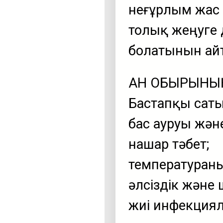
неғұрлым жас 
толық жеңуге 
болатынын айт
ҚАН ОБЫРЫНЫҢ
Бастапқы саты
бас ауруы жән
нашар тәбет;
температураның
әлсіздік және
жиі инфекциял