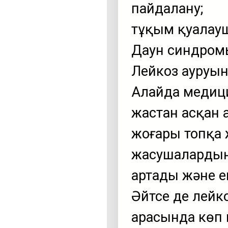
пайдалану;
тұқым қуалау
Даун синдром
Лейкоз ауруын
Алайда медиц
жастан асқан а
жоғары топқа 
жасушалардың
артады және е
Әйтсе де лейк
арасында көп 