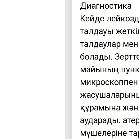
Диагностика
Кейде лейкозд
талдауы жеткіл
талдаулар мен
болады. Зерттеу
майының пунк
микроскоппен 
жасушаларын
құрамына және
аударады. Қат
мүшелеріне та