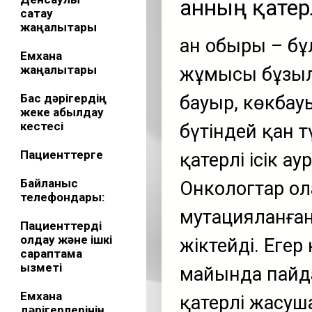
Қанның қатерлі
сақтау
жаңалықтары
Қан обыры – б
Емхана
жаңалықтары
жұмысы бұзыл
Бас дәрігердің
бауыр, көкбау
жеке қабылдау
кестесі
бүтіндей қан 
Пациенттерге
қатерлі ісік а
Байланыс
Онкологтар ол
телефондары:
мутацияланға
Пациенттерді
қолдау және ішкі
жіктейді. Егер
сараптама
қызметі
майында пайда
Емхана
қатерлі жасуш
дәрігерлерінің