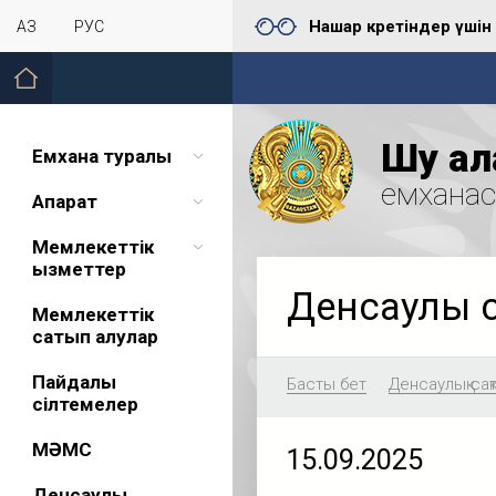
Нашар көретіндер үшін
ҚАЗ
РУС
Шу қал
Емхана туралы
емхана
Ақпарат
Мемлекеттік
қызметтер
Денсаулық 
Мемлекеттік
сатып алулар
Пайдалы
Басты бет
Денсаулық сақ
сілтемелер
МӘМС
15.09.2025
Денсаулық