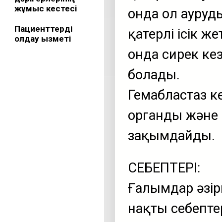
жұмыс кестесі
онда ол ауруд
Пациенттерді
қатерлі ісік ж
қолдау қызметі
онда сирек ке
болады.
Гемабластаз к
органды және 
зақымдайды.
СЕБЕПТЕРІ:
Ғалымдар әзір
нақты себепте