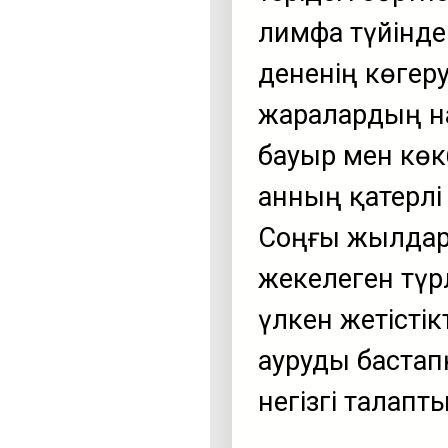
лимфа түйінде
дененің көгеру
жаралардың н
бауыр мен көк
Қанның қатерлі 
Соңғы жылдар
жекелеген түр
үлкен жетістік
ауруды бастап
негізгі талапт