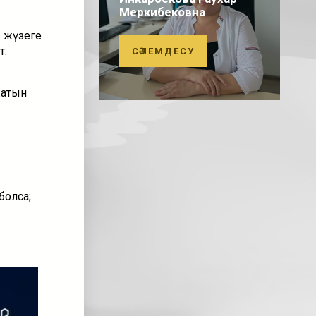
Меркибековна
ы жүзеге
т.
СӘЛЕМДЕСУ
жатын
олса;