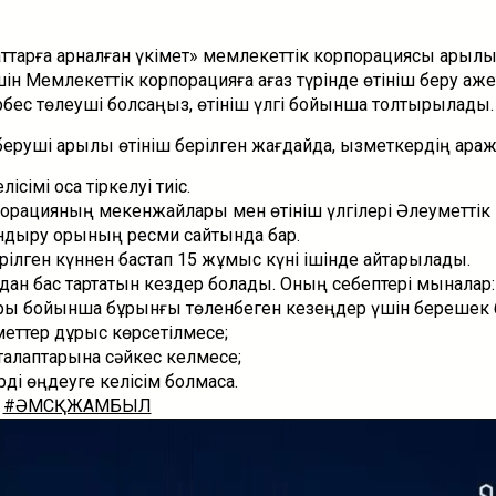
аттарға арналған үкімет» мемлекеттік корпорациясы арқыл
н Мемлекеттік корпорацияға қағаз түрінде өтініш беру қаже
рбес төлеуші болсаңыз, өтініш үлгі бойынша толтырылады.
руші арқылы өтініш берілген жағдайда, қызметкердің қара
ісімі қоса тіркелуі тиіс.
орацияның мекенжайлары мен өтініш үлгілері Әлеуметтік
андыру қорының ресми сайтында бар.
рілген күннен бастап 15 жұмыс күні ішінде қайтарылады.
дан бас тартатын кездер болады. Оның себептері мыналар:
ы бойынша бұрынғы төленбеген кезеңдер үшін берешек б
меттер дұрыс көрсетілмесе;
талаптарына сәйкес келмесе;
ді өңдеуге келісім болмаса.
#ӘМСҚЖАМБЫЛ