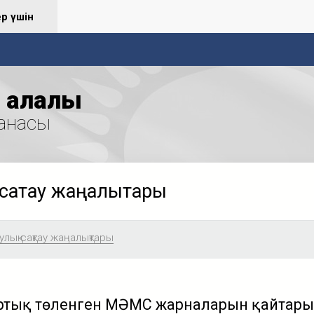
ер үшін
қалалық
анасы
сақтау жаңалықтары
лық сақтау жаңалықтары
 артық төленген МӘМС жарналарын қайтары