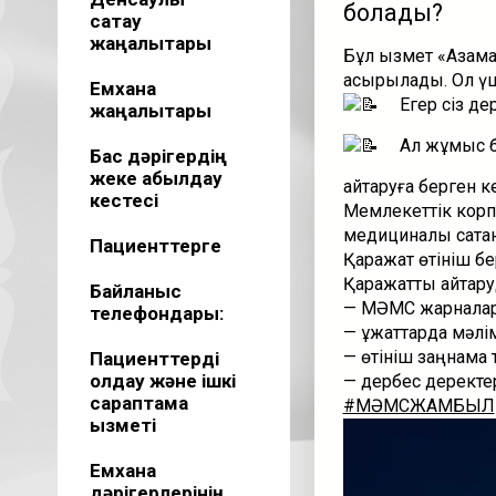
болады?
сақтау
жаңалықтары
Бұл қызмет «Азам
асырылады. Ол үші
Емхана
Егер сіз де
жаңалықтары
Ал жұмыс бе
Бас дәрігердің
жеке қабылдау
қайтаруға берген кел
кестесі
Мемлекеттік корп
медициналық сақт
Пациенттерге
Қаражат өтініш бе
Қаражатты қайтару
Байланыс
— МӘМС жарналар
телефондары:
— құжаттарда мәлі
— өтініш заңнама 
Пациенттерді
қолдау және ішкі
— дербес деректер
сараптама
#МӘМСЖАМБЫЛ
қызметі
Видеоплеер
Емхана
дәрігерлерінің