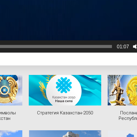
01:07
символы
Стратегия Казахстан-2050
Послан
хстан
Республ