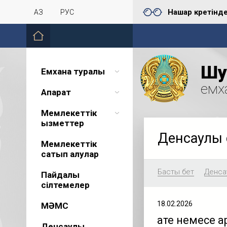
Нашар көретінд
ҚАЗ
РУС
Шу 
Емхана туралы
емх
Ақпарат
Мемлекеттік
қызметтер
Денсаулық 
Мемлекеттік
сатып алулар
Басты бет
Денсау
Пайдалы
сілтемелер
18.02.2026
МӘМС
Қате немесе
Денсаулық