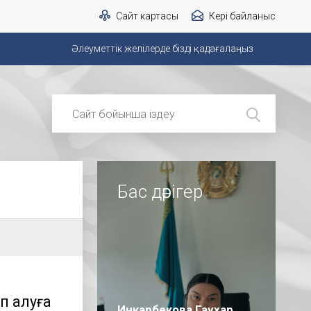
Сайт картасы
Кері байланыс
Әлеуметтік желілерде бізді қадағалаңыз
Бас дәрігер
п алуға
Инкарбекова Гаухар