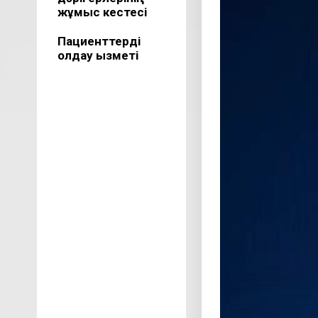
жұмыс кестесі
Пациенттерді
қолдау қызметі