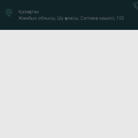
Қазақстан
Жамбыл облысы, Шу қаласы, Сатпаев көшесі, 155