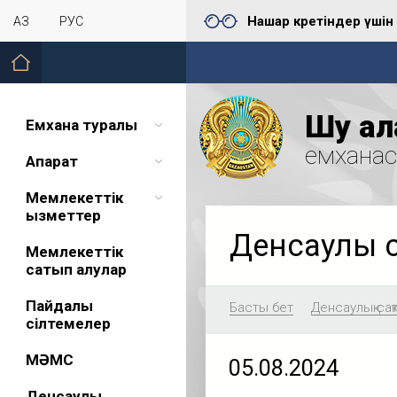
Нашар көретіндер үшін
ҚАЗ
РУС
Шу қал
Емхана туралы
емхана
Ақпарат
Мемлекеттік
қызметтер
Денсаулық 
Мемлекеттік
сатып алулар
Пайдалы
Басты бет
Денсаулық сақ
сілтемелер
МӘМС
05.08.2024
Денсаулық