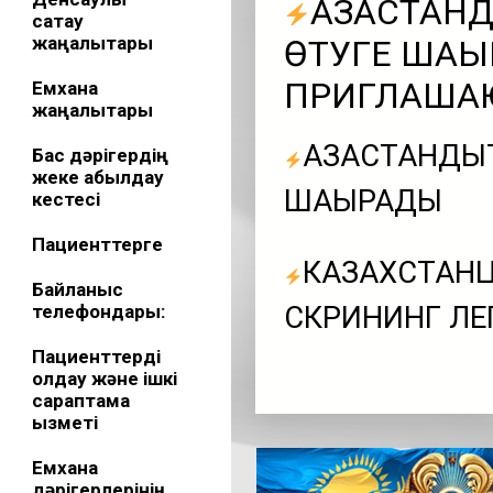
ҚАЗАҚСТА
сақтау
жаңалықтары
ӨТУГЕ ШАҚ
ПРИГЛАШАЮ
Емхана
жаңалықтары
ҚАЗАҚСТАНДЫ
Бас дәрігердің
жеке қабылдау
ШАҚЫРАДЫ
кестесі
Пациенттерге
КАЗАХСТАН
Байланыс
телефондары:
СКРИНИНГ ЛЕ
Пациенттерді
қолдау және ішкі
сараптама
қызметі
Емхана
дәрігерлерінің