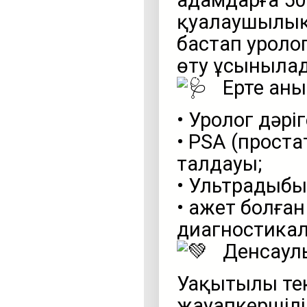
адамдарға 50
қуалаушылық 
бастап уролог
өту ұсыныла
Ерте анық
• Уролог дәріг
• PSA (прост
талдауы;
• Ультрадыбы
• Қажет болғ
диагностикал
Денсаулы
Уақытылы тек
жауапкершілі