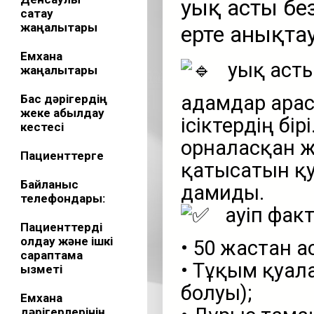
Қуық асты б
сақтау
жаңалықтары
ерте анықта
Емхана
Қуық аст
жаңалықтары
адамдар арас
Бас дәрігердің
жеке қабылдау
ісіктердің бі
кестесі
орналасқан ж
Пациенттерге
қатысатын қу
Байланыс
дамиды.
телефондары:
Қауіп фак
Пациенттерді
қолдау және ішкі
• 50 жастан ас
сараптама
• Тұқым қуал
қызметі
болуы);
Емхана
дәрігерлерінің