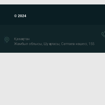
© 2024
Қазақстан
Жамбыл облысы, Шу қаласы, Сатпаев көшесі, 155