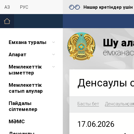
Нашар көретіндер үшін
ҚАЗ
РУС
Шу қал
Емхана туралы
емхана
Ақпарат
Мемлекеттік
қызметтер
Денсаулық 
Мемлекеттік
сатып алулар
Пайдалы
Басты бет
Денсаулық сақ
сілтемелер
МӘМС
17.06.2026
Денсаулық