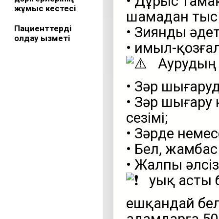
• Дұрыс тама
жұмыс кестесі
шамадан тыс 
Пациенттерді
• Зиянды әдет
қолдау қызметі
• Қимыл-қозға
Аурудың н
• Зәр шығару
• Зәр шығару
сезімі;
• Зәрде неме
• Бел, жамбас
• Жалпы әлсіз
Қуық асты
ешқандай бел