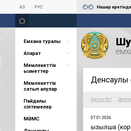
Нашар көретінд
ҚАЗ
РУС
Шу 
Емхана туралы
емх
Ақпарат
Мемлекеттік
қызметтер
Денсаулық 
Мемлекеттік
сатып алулар
Басты бет
Денсау
Пайдалы
сілтемелер
07.01.2026
МӘМС
Қызылша (кор
Денсаулық