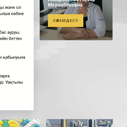
Меркибековна
ды және ол
зылша көбіне
СӘЛЕМДЕСУ
бас ауруы,
ейін беттен
ми қабынуына
ларға
ді. Уақтылы