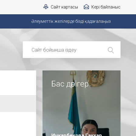
Сайт картасы
Кері байланыс
Әлеуметтік желілерде бізді қадағалаңыз
Бас дәрігер
Инкарбекова Гаухар