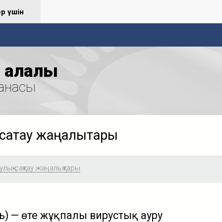
ер үшін
қалалық
анасы
сақтау жаңалықтары
лық сақтау жаңалықтары
ь) — өте жұқпалы вирустық ауру