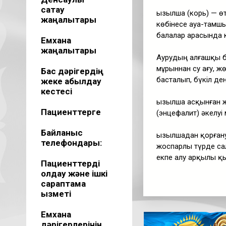
сақтау
Қызылша (корь) — ө
жаңалықтары
көбінесе ауа-тамшы
балалар арасында к
Емхана
жаңалықтары
Аурудың алғашқы бел
мұрыннан су ағу, ж
Бас дәрігердің
басталып, бүкіл де
жеке қабылдау
кестесі
Қызылша асқынған 
Пациенттерге
(энцефалит) әкелуі 
Байланыс
Қызылшадан қорғану
телефондары:
жоспарлы түрде са
екпе алу арқылы қ
Пациенттерді
қолдау және ішкі
сараптама
қызметі
Емхана
дәрігерлерінің