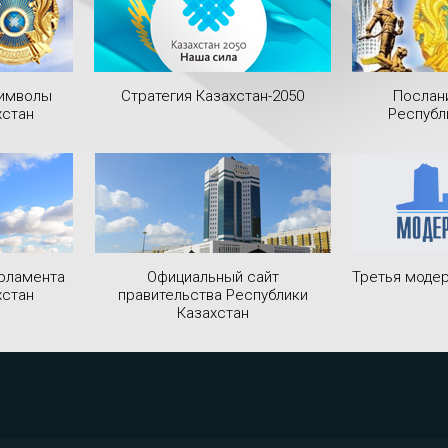
символы
Стратегия Казахстан-2050
Послан
хстан
Республ
рламента
Официальный сайт
Третья модер
хстан
правительства Республики
Казахстан