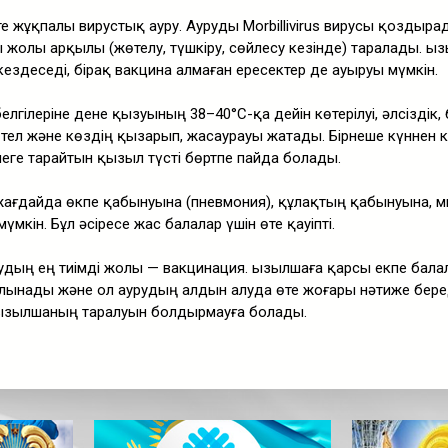
те жұқпалы вирустық ауру. Ауруды Morbillivirus вирусы қоздыра
 жолы арқылы (жөтелу, түшкіру, сөйлесу кезінде) таралады. Қы
ездеседі, бірақ вакцина алмаған ересектер де ауыруы мүмкін.
гілеріне дене қызуының 38–40°C-қа дейін көтерілуі, әлсіздік, 
өтел және көздің қызарып, жасаурауы жатады. Бірнеше күннен к
неге тарайтын қызыл түсті бөртпе пайда болады.
жағдайда өкпе қабынуына (пневмония), құлақтың қабынуына, 
мүмкін. Бұл әсіресе жас балалар үшін өте қауіпті.
дың ең тиімді жолы — вакцинация. Қызылшаға қарсы екпе бала
лынады және ол аурудың алдын алуда өте жоғары нәтиже бере
ызылшаның таралуын болдырмауға болады.