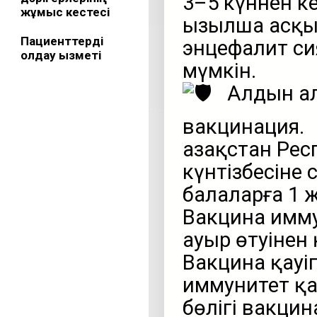
3–5 күннен к
жұмыс кестесі
Қызылша асқы
Пациенттерді
энцефалит си
қолдау қызметі
мүмкін.
Алдын ал
вакцинация.
Қазақстан Ре
күнтізбесіне
балаларға 1 
Вакцина имм
ауыр өтуінен
Вакцина қауі
иммунитет қ
бөлігі вакци