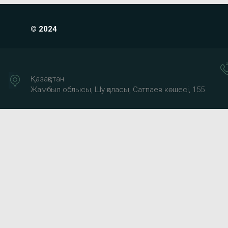
© 2024
Қазақстан
Жамбыл облысы, Шу қаласы, Сатпаев көшесі, 155