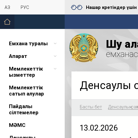
Нашар көретіндер үшін
ҚАЗ
РУС
Шу қал
Емхана туралы
емхана
Ақпарат
Мемлекеттік
қызметтер
Денсаулық 
Мемлекеттік
сатып алулар
Пайдалы
Басты бет
Денсаулық сақ
сілтемелер
МӘМС
13.02.2026
Денсаулық