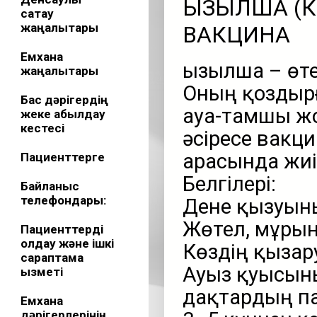
ҚЫЗЫЛША (К
сақтау
жаңалықтары
ВАКЦИНА
Емхана
Қызылша – өт
жаңалықтары
Оның қоздырғы
Бас дәрігердің
ауа-тамшы ж
жеке қабылдау
кестесі
әсіресе вакц
арасында жиі
Пациенттерге
Белгілері:
Байланыс
телефондары:
Дене қызуыны
Жөтел, мұрын
Пациенттерді
қолдау және ішкі
Көздің қызар
сараптама
Ауыз қуысын
қызметі
дақтардың п
Емхана
дәрігерлерінің