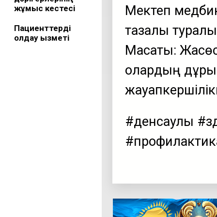
Мектеп медбик
жұмыс кестесі
тазалық туралы
Пациенттерді
қолдау қызметі
Мақсаты: Жасөс
олардың дұрыс
жауапкершілік
#денсаулық #
#профилактик