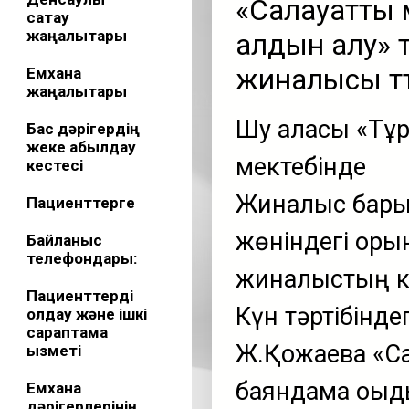
«Салауатты ө
сақтау
жаңалықтары
алдын алу»
жиналысы өтт
Емхана
жаңалықтары
Шу қаласы «Тұ
Бас дәрігердің
жеке қабылдау
мектебінде
кестесі
Жиналыс барыс
Пациенттерге
жөніндегі оры
Байланыс
телефондары:
жиналыстың кү
Пациенттерді
Күн тәртібінде
қолдау және ішкі
сараптама
Ж.Қожаева «Са
қызметі
баяндама оқыд
Емхана
дәрігерлерінің