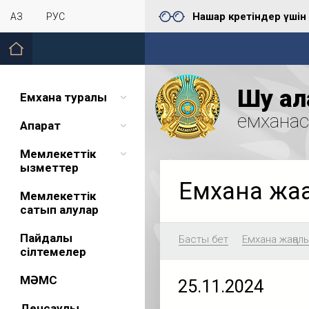
Нашар көретіндер үшін
ҚАЗ
РУС
Шу қал
Емхана туралы
емхана
Ақпарат
Мемлекеттік
қызметтер
Емхана жа
Мемлекеттік
сатып алулар
Пайдалы
Басты бет
Емхана жаңал
сілтемелер
МӘМС
25.11.2024
Денсаулық