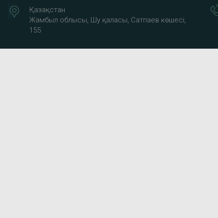
Қазақстан
Жамбыл облысы, Шу қаласы, Сатпаев көшесі,
155