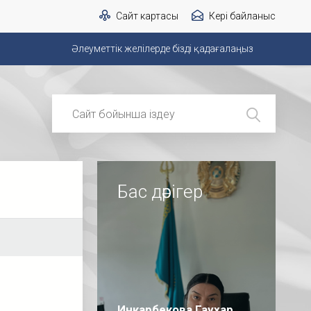
Сайт картасы
Кері байланыс
Әлеуметтік желілерде бізді қадағалаңыз
Бас дәрігер
Инкарбекова Гаухар