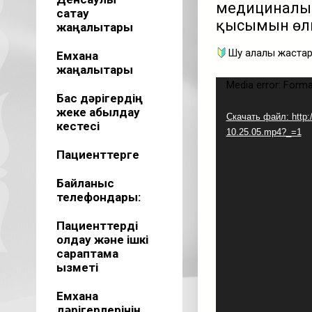
медициналық
сақтау
қысымын өлш
жаңалықтары
Шу қалалық жаст
Емхана
жаңалықтары
Видеоплеер
Media error: Forma
Бас дәрігердің
жеке қабылдау
Скачать файл: http:
кестесі
10.25.05.mp4?_=1
Пациенттерге
Байланыс
телефондары:
Пациенттерді
қолдау және ішкі
сараптама
қызметі
Емхана
дәрігерлерінің