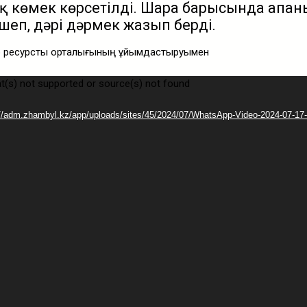
 көмек көрсетілді. Шара барысында апан
еп, дәрі дәрмек жазып берді.
ар ресурстық орталығының ұйымдастыруымен
t(s) not supported or source(s) not found
//adm.zhambyl.kz/app/uploads/sites/45/2024/07/WhatsApp-Video-2024-07-17-