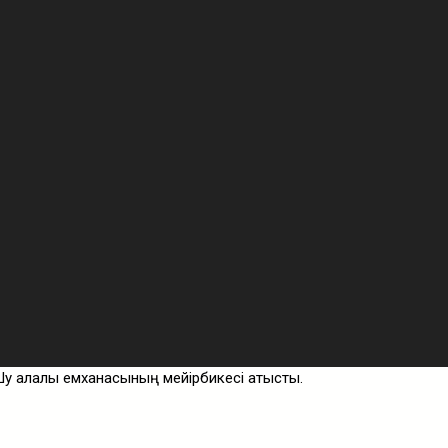
у қалалық емханасының мейірбикесі қатысты.