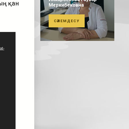
ың қан
Меркибековна
СӘЛЕМДЕСУ
at-