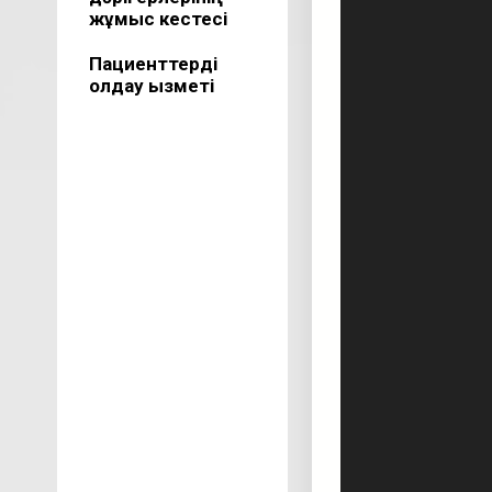
жұмыс кестесі
Пациенттерді
қолдау қызметі