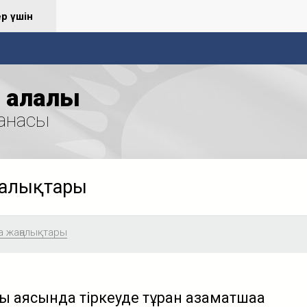
ер үшін
қалалық
анасы
ңалықтары
а жаңалықтары
ты аясында тіркеуде тұрған азаматшаға