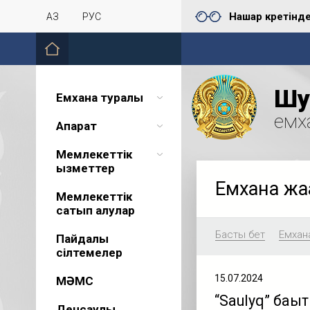
Нашар көретінд
ҚАЗ
РУС
Шу 
Емхана туралы
емх
Ақпарат
Мемлекеттік
қызметтер
Емхана жа
Мемлекеттік
сатып алулар
Басты бет
Емхан
Пайдалы
сілтемелер
15.07.2024
МӘМС
“Saulyq” бағы
Денсаулық