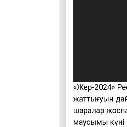
«Жер-2024» Рес
жаттығуын дай
шаралар жосп
маусымы күні 