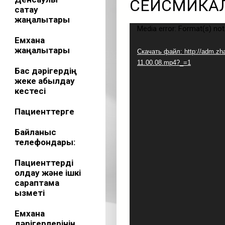
СЕЙСМИКАЛЫ
сақтау
жаңалықтары
Видеоплеер
Media error: Format(s) no
Емхана
жаңалықтары
Скачать файл: http://adm.zha
11.00.08.mp4?_=1
Бас дәрігердің
жеке қабылдау
кестесі
Пациенттерге
Байланыс
телефондары:
Пациенттерді
қолдау және ішкі
сараптама
қызметі
Емхана
дәрігерлерінің