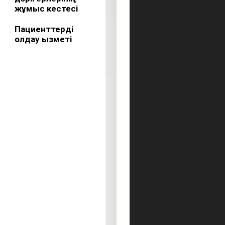
жұмыс кестесі
Пациенттерді
қолдау қызметі