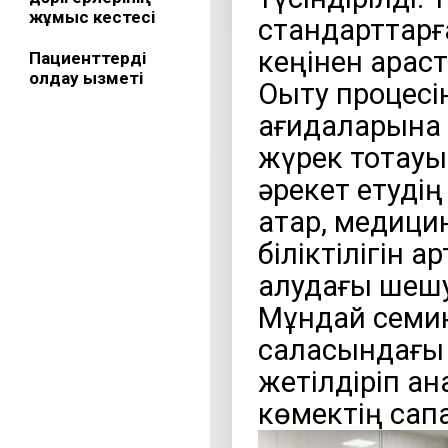
жұмыс кестесі
стандарттарғ
кеңінен қара
Пациенттерді
қолдау қызметі
Оқыту процесі
қағидаларына
жүрек тоқтау
әрекет етуді
қатар, медици
біліктілігін а
қалудағы шеш
Мұндай семин
саласындағы
жетілдіріп қа
көмектің сапа