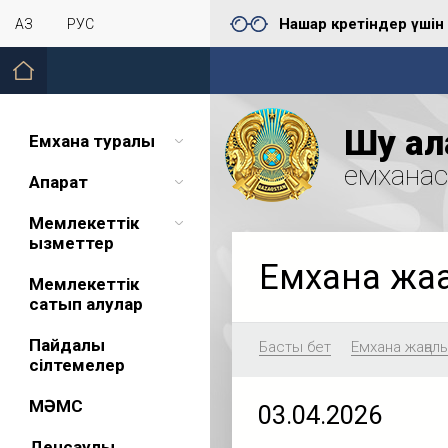
Нашар көретіндер үшін
ҚАЗ
РУС
Шу қал
Емхана туралы
емхана
Ақпарат
Мемлекеттік
қызметтер
Емхана жа
Мемлекеттік
сатып алулар
Пайдалы
Басты бет
Емхана жаңал
сілтемелер
МӘМС
03.04.2026
Денсаулық