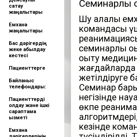
Семинарлық 
сақтау
жаңалықтары
Шу қалалық е
Емхана
командасы үш
жаңалықтары
реанимациясы
Бас дәрігердің
семинарлық о
жеке қабылдау
кестесі
оқыту медици
жағдайларда 
Пациенттерге
жетілдіруге б
Байланыс
Семинар бары
телефондары:
негізінде нау
Пациенттерді
өкпе реанима
қолдау және ішкі
сараптама
алгоритмдері,
қызметі
кезінде ком
Емхана
түсіндірілді.
дәрігерлерінің