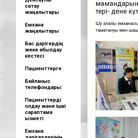
мамандарыны
сақтау
тері- дене кү
жаңалықтары
Шу қалалық емхана
Емхана
тамақтануы мен шаш 
жаңалықтары
Бас дәрігердің
жеке қабылдау
кестесі
Пациенттерге
Байланыс
телефондары:
Пациенттерді
қолдау және ішкі
сараптама
қызметі
Емхана
дәрігерлерінің