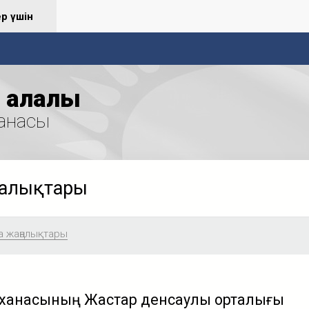
ер үшін
қалалық
анасы
ңалықтары
а жаңалықтары
мханасының Жастар денсаулық орталығы