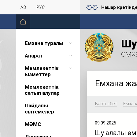
Нашар көретінд
ҚАЗ
РУС
Шу 
Емхана туралы
емх
Ақпарат
Мемлекеттік
қызметтер
Емхана жа
Мемлекеттік
сатып алулар
Басты бет
Емхан
Пайдалы
сілтемелер
09.09.2025
МӘМС
Шу қалалық е
Денсаулық