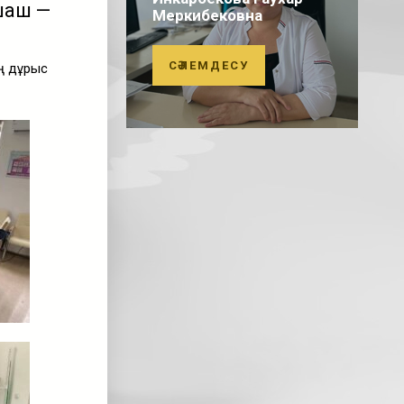
шаш —
Меркибековна
СӘЛЕМДЕСУ
ң дұрыс