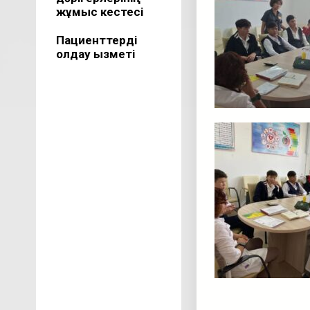
жұмыс кестесі
Пациенттерді
қолдау қызметі