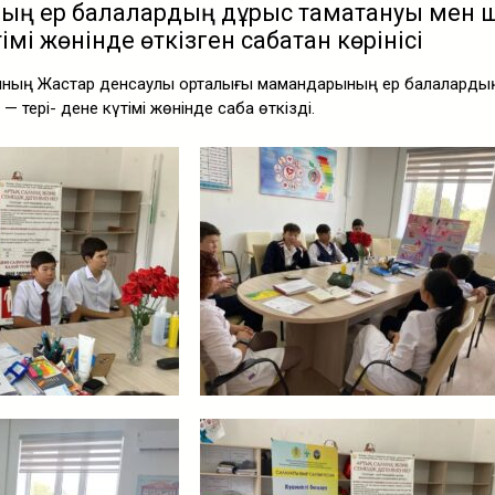
ң ер балалардың дұрыс тамақтануы мен 
тімі жөнінде өткізген сабақтан көрінісі
сының Жастар денсаулық орталығы мамандарының ер балаларды
— тері- дене күтімі жөнінде сабақ өткізді.