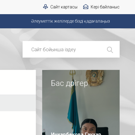
Сайт картасы
Кері байланыс
Әлеуметтік желілерде бізді қадағалаңыз
Бас дәрігер
Инкарбекова Гаухар