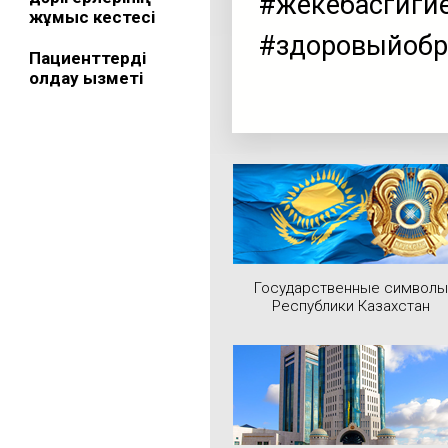
#жекебасгиги
жұмыс кестесі
#здоровыйобр
Пациенттерді
қолдау қызметі
Государственные символы
Республики Казахстан