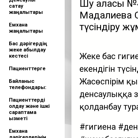
Шу қаласы №
сақтау
жаңалықтары
Мадалиева С
түсіндіру жұ
Емхана
жаңалықтары
Бас дәрігердің
жеке қабылдау
Жеке бас гигие
кестесі
екендігін түсін
Пациенттерге
Жасөспірім қы
Байланыс
телефондары:
денсаулыққа з
Пациенттерді
қолданбау тур
қолдау және ішкі
сараптама
қызметі
#гигиена #де
Емхана
дәрігерлерінің