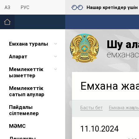
Нашар көретіндер үшін
ҚАЗ
РУС
Шу қал
Емхана туралы
емхана
Ақпарат
Мемлекеттік
қызметтер
Емхана жа
Мемлекеттік
сатып алулар
Пайдалы
Басты бет
Емхана жаңал
сілтемелер
МӘМС
11.10.2024
Денсаулық