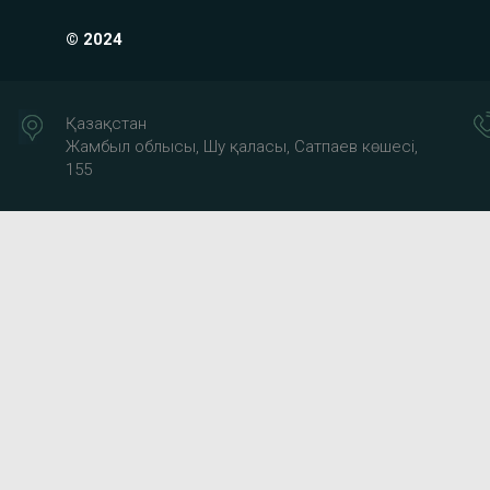
© 2024
Қазақстан
Жамбыл облысы, Шу қаласы, Сатпаев көшесі,
155