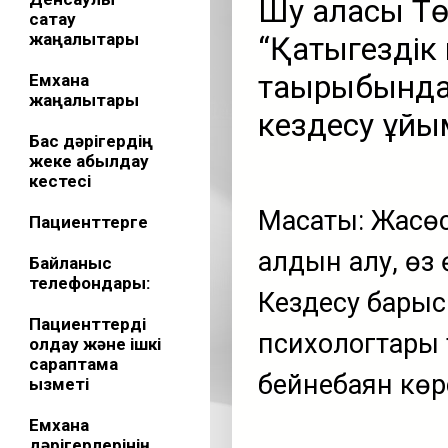
Шу қаласы Тө
сақтау
жаңалықтары
“Қатыгездік 
тақырыбында
Емхана
жаңалықтары
кездесу ұй
Бас дәрігердің
жеке қабылдау
кестесі
Мақсаты: Жасө
Пациенттерге
алдын алу, өз 
Байланыс
телефондары:
Кездесу бары
Пациенттерді
психологтары 
қолдау және ішкі
сараптама
бейнебаян көрс
қызметі
Емхана
дәрігерлерінің