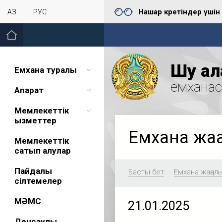
Нашар көретіндер үшін
ҚАЗ
РУС
Шу қал
Емхана туралы
емхана
Ақпарат
Мемлекеттік
қызметтер
Емхана жа
Мемлекеттік
сатып алулар
Пайдалы
Басты бет
Емхана жаңал
сілтемелер
МӘМС
21.01.2025
Денсаулық