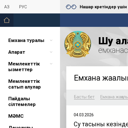
Нашар көретіндер үшін
ҚАЗ
РУС
Шу қал
Емхана туралы
емхана
Ақпарат
Мемлекеттік
қызметтер
Емхана жаңал
Мемлекеттік
сатып алулар
Басты бет
Емхана жаңал
Пайдалы
сілтемелер
04.03.2026
МӘМС
Су тасқыны кезіндег
Денсаулық