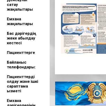
сақтау
жаңалықтары
Емхана
жаңалықтары
Бас дәрігердің
жеке қабылдау
кестесі
Пациенттерге
Байланыс
телефондары:
Пациенттерді
қолдау және ішкі
сараптама
қызметі
Емхана
дәрігерлерінің