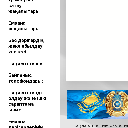
сақтау
жаңалықтары
Емхана
жаңалықтары
Бас дәрігердің
жеке қабылдау
кестесі
Пациенттерге
Байланыс
телефондары:
Пациенттерді
қолдау және ішкі
сараптама
қызметі
Емхана
Государственные символы
дәрігерлерінің