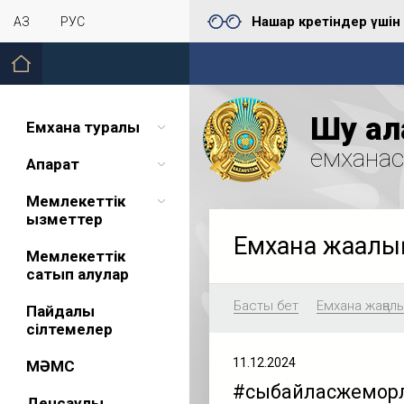
Нашар көретіндер үшін
ҚАЗ
РУС
Шу қал
Емхана туралы
емхана
Ақпарат
Мемлекеттік
қызметтер
Емхана жаңал
Мемлекеттік
сатып алулар
Басты бет
Емхана жаңал
Пайдалы
сілтемелер
11.12.2024
МӘМС
#сыбайласжемқорл
Денсаулық