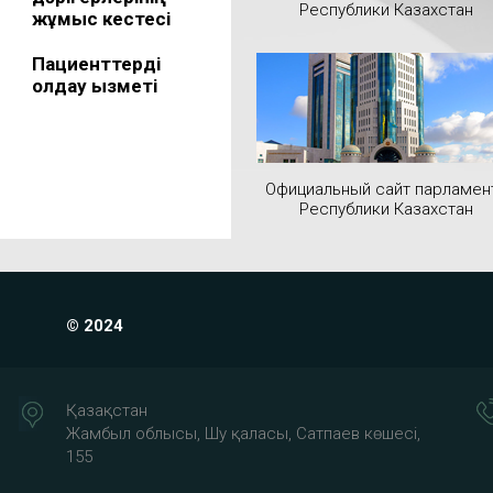
Республики Казахстан
жұмыс кестесі
Пациенттерді
қолдау қызметі
Официальный сайт парламен
Республики Казахстан
© 2024
Қазақстан
Жамбыл облысы, Шу қаласы, Сатпаев көшесі,
155